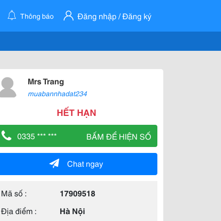
Đăng nhập / Đăng ký
Thông báo
Mrs Trang
muabannhadat234
HẾT HẠN
0335 *** ***
BẤM ĐỂ HIỆN SỐ
Chat ngay
Mã số :
17909518
Địa điểm :
Hà Nội