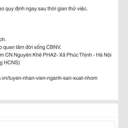
quy định ngay sau thời gian thử việc.
ch.
đạo quan tâm đời sống CBNV.
ụm CN Nguyên Khê PHA2- Xã Phúc Thịnh - Hà Nội
òng HCNS)
io.vn/tuyen-nhan-vien-nganh-san-xuat-nhom