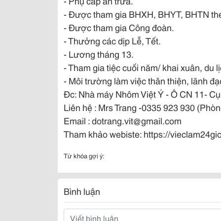
- Phụ cấp ăn trưa.
- Được tham gia BHXH, BHYT, BHTN theo 
- Được tham gia Công đoàn.
- Thưởng các dịp Lễ, Tết.
- Lương tháng 13.
- Tham gia tiệc cuối năm/ khai xuân, du lị
- Môi trường làm việc thân thiện, lãnh 
Đc: Nhà máy Nhôm Việt Ý - Ô CN 11- C
Liên hệ : Mrs Trang -0335 923 930 (Ph
Email : dotrang.vit@gmail.com
Tham khảo webiste: https://vieclam24g
Từ khóa gợi ý:
Bình luận