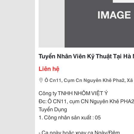
Tuyển Nhân Viên Kỹ Thuật Tại Hà 
Liên hệ
Ô Cn11, Cụm Cn Nguyên Khê Pha2, Xã 
Công ty TNHH NHÔM VIỆT Ý
Đc: Ô CN11, cụm CN Nguyên Khê PHA2, 
Tuyển Dụng
1. Công nhân sản xuất : 05
- Ca ngày hoặc xoay ca Ngày/Đêm