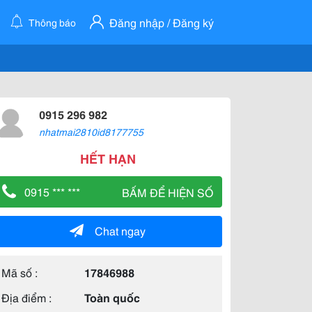
Đăng nhập / Đăng ký
Thông báo
0915 296 982
nhatmai2810id8177755
HẾT HẠN
0915 *** ***
BẤM ĐỂ HIỆN SỐ
Chat ngay
Mã số :
17846988
Địa điểm :
Toàn quốc