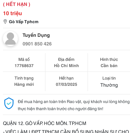
( HẾT HẠN )
10 triệu
Gò Vấp Tphcm
Tuyển Dụng
0901 850 426
Mã số
Địa điểm
Hình thức
17768637
Hồ Chí Minh
Cần bán
Tình trạng
Hết hạn
Loại tin
Hàng mới
07/03/2025
Thường
Để mua hàng an toàn trên Rao vặt, quý khách vui lòng không
thực hiện thanh toán trước cho người đăng tin!
QUẬN 12. GÒ VẤP. HÓC MÔN. TP.HCM
- VIỆC LÀM LĐPT TPHCM CẦN BỔ SUNG NHÂN SỰ CHO