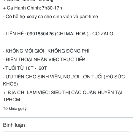
+ Ca Hành Chính: 7h30-17h
- Có hỗ trợ xoay ca cho sinh viên và part-time
- LIÊN HỆ : 0901850426 (CHỊ MAI HOA.) - CÓ ZALO
- KHÔNG MÔI GIỚI . KHÔNG ĐÓNG PHÍ
- ĐIỆN THOẠI NHẬN VIỆC TRỰC TIẾP.
- TUỔI TỪ 18T - 60T
- ƯU TIÊN CHO SINH VIÊN, NGƯỜI LỚN TUỔI ( ĐỦ SỨC
KHỎE)
+ ĐỊA CHỈ LÀM VIỆC: SIÊU THỊ CÁC QUẬN HUYỆN TẠI
TPHCM.
Từ khóa gợi ý:
Bình luận