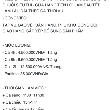
CHUỖI SIÊU THỊ - CỬA HÀNG TIỆN LỢI LÀM SAU TẾT.
LÀM LÂU DÀI. THEO CA. THỜI VỤ
- CÔNG VIỆC:
TẠP VỤ, BẢO VỆ , BÁN HÀNG, PHỤ KHO, ĐÓNG GÓI,
GIAO HÀNG, SẮP XẾP BỔ SUNG SẢN PHẨM.
- MỨC LƯƠNG:
- Ca 4h : 4.500.000VNĐ/ Tháng
- Ca 8h : 8.500.000VNĐ/ Tháng
- Ca 12h : 12.500.000VNĐ/ Tháng
- Parttime: 35.000VNĐ/Giờ
- THỜI GIAN LÀM VIỆC :
+ Ca sáng: 7h30_11h30
+ Ca chiều: 13h-17h
+ Ca tối: làm ca 12 tiếng