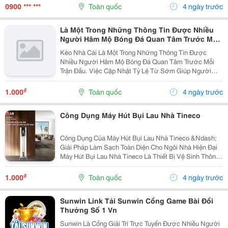
Diễn Biến Bóng Đá.
0900 *** ***
Toàn quốc
4 ngày trước
Là Một Trong Những Thông Tin Được Nhiều
Người Hâm Mộ Bóng Đá Quan Tâm Trước Mỗi
Trận Đấu.
Kèo Nhà Cái Là Một Trong Những Thông Tin Được
Nhiều Người Hâm Mộ Bóng Đá Quan Tâm Trước Mỗi
Trận Đấu. Việc Cập Nhật Tỷ Lệ Từ Sớm Giúp Người
Xem Có Thêm Thời Gian Theo Dõi Những Biến Động
Của Thị Trường, Đồng Thời Tham Khảo Các Phân Tích
₫
1.000
Toàn quốc
4 ngày trước
Về Phong Độ,...
Công Dụng Máy Hút Bụi Lau Nhà Tineco
Công Dụng Của Máy Hút Bụi Lau Nhà Tineco &Ndash;
Giải Pháp Làm Sạch Toàn Diện Cho Ngôi Nhà Hiện Đại
Máy Hút Bụi Lau Nhà Tineco Là Thiết Bị Vệ Sinh Thông
Minh Được Nhiều Gia Đình Lựa Chọn Nhờ Khả Năng
Kết Hợp Hút Bụi Và Lau Sàn Trong Cùng Một Lần...
₫
1.000
Toàn quốc
4 ngày trước
Sunwin Link Tải Sunwin Cổng Game Bài Đổi
Thưởng Số 1 Vn
Sunwin Là Cổng Giải Trí Trực Tuyến Được Nhiều Người