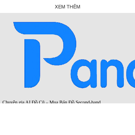
XEM THÊM
Hỗ trợ
Liên hệ Quảng Cáo
02439747875