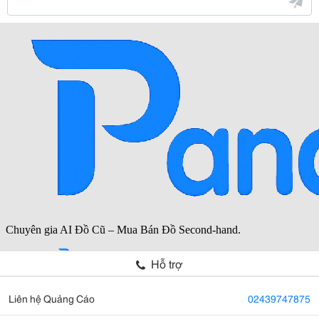
Hỗ trợ
Liên hệ Quảng Cáo
02439747875