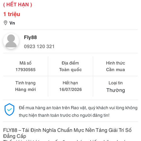
( HẾT HẠN )
1 triệu
Vn
Fly88
0923 120 321
Mã số
Địa điểm
Hình thức
17930565
Toàn quốc
Cần mua
Tình trạng
Hết hạn
Loại tin
Hàng mới
16/07/2026
Thường
Để mua hàng an toàn trên Rao vặt, quý khách vui lòng không
thực hiện thanh toán trước cho người đăng tin!
FLY88 – Tái Định Nghĩa Chuẩn Mực Nền Tảng Giải Trí Số
Đẳng Cấp