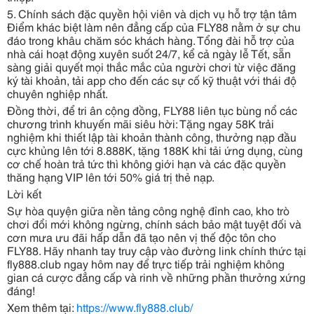
5. Chính sách đặc quyền hội viên và dịch vụ hỗ trợ tận tâm
Điểm khác biệt làm nên đẳng cấp của FLY88 nằm ở sự chu
đáo trong khâu chăm sóc khách hàng. Tổng đài hỗ trợ của
nhà cái hoạt động xuyên suốt 24/7, kể cả ngày lễ Tết, sẵn
sàng giải quyết mọi thắc mắc của người chơi từ việc đăng
ký tài khoản, tải app cho đến các sự cố kỹ thuật với thái độ
chuyên nghiệp nhất.
Đồng thời, để tri ân cộng đồng, FLY88 liên tục bùng nổ các
chương trình khuyến mãi siêu hời: Tặng ngay 58K trải
nghiệm khi thiết lập tài khoản thành công, thưởng nạp đầu
cực khủng lên tới 8.888K, tặng 188K khi tải ứng dụng, cùng
cơ chế hoàn trả tức thì không giới hạn và các đặc quyền
thăng hạng VIP lên tới 50% giá trị thẻ nạp.
Lời kết
Sự hòa quyện giữa nền tảng công nghệ đỉnh cao, kho trò
chơi đổi mới không ngừng, chính sách bảo mật tuyệt đối và
cơn mưa ưu đãi hấp dẫn đã tạo nên vị thế độc tôn cho
FLY88. Hãy nhanh tay truy cập vào đường link chính thức tại
fly888.club ngay hôm nay để trực tiếp trải nghiệm không
gian cá cược đẳng cấp và rinh về những phần thưởng xứng
đáng!
Xem thêm tại:
https://www.fly888.club/