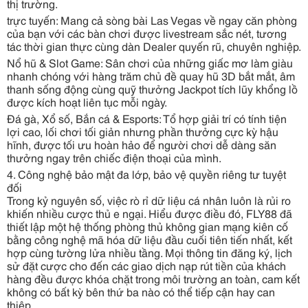
thị trường.
trực tuyến: Mang cả sòng bài Las Vegas về ngay căn phòng
của bạn với các bàn chơi được livestream sắc nét, tương
tác thời gian thực cùng dàn Dealer quyến rũ, chuyên nghiệp.
Nổ hũ & Slot Game: Sân chơi của những giấc mơ làm giàu
nhanh chóng với hàng trăm chủ đề quay hũ 3D bắt mắt, âm
thanh sống động cùng quỹ thưởng Jackpot tích lũy khổng lồ
được kích hoạt liên tục mỗi ngày.
Đá gà, Xổ số, Bắn cá & Esports: Tổ hợp giải trí có tính tiện
lợi cao, lối chơi tối giản nhưng phần thưởng cực kỳ hậu
hĩnh, được tối ưu hoàn hảo để người chơi dễ dàng săn
thưởng ngay trên chiếc điện thoại của mình.
4. Công nghệ bảo mật đa lớp, bảo vệ quyền riêng tư tuyệt
đối
Trong kỷ nguyên số, việc rò rỉ dữ liệu cá nhân luôn là rủi ro
khiến nhiều cược thủ e ngại. Hiểu được điều đó, FLY88 đã
thiết lập một hệ thống phòng thủ không gian mạng kiên cố
bằng công nghệ mã hóa dữ liệu đầu cuối tiên tiến nhất, kết
hợp cùng tường lửa nhiều tầng. Mọi thông tin đăng ký, lịch
sử đặt cược cho đến các giao dịch nạp rút tiền của khách
hàng đều được khóa chặt trong môi trường an toàn, cam kết
không có bất kỳ bên thứ ba nào có thể tiếp cận hay can
thiệp.