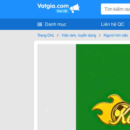
Danh mục
Liên hệ QC
Trang Chủ
Việc làm, tuyển dụng
Người tìm việc