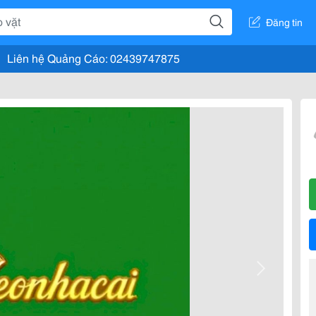
Đăng tin
Liên hệ Quảng Cáo: 02439747875