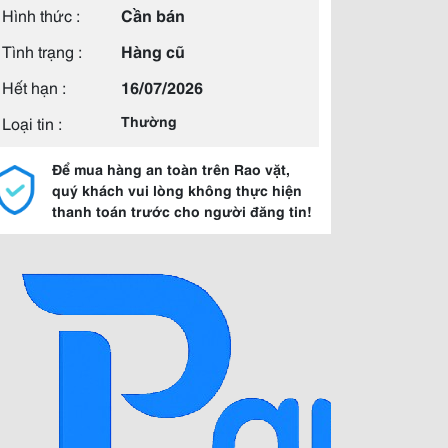
Hình thức :
Cần bán
Tình trạng :
Hàng cũ
Hết hạn :
16/07/2026
Loại tin :
Thường
Để mua hàng an toàn trên Rao vặt,
quý khách vui lòng không thực hiện
thanh toán trước cho người đăng tin!