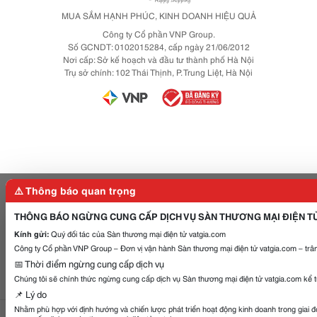
MUA SẮM HẠNH PHÚC, KINH DOANH HIỆU QUẢ
Công ty Cổ phần VNP Group.
Số GCNDT: 0102015284, cấp ngày 21/06/2012
Nơi cấp: Sở kế hoạch và đầu tư thành phố Hà Nội
Trụ sở chính: 102 Thái Thịnh, P. Trung Liệt, Hà Nội
⚠️ Thông báo quan trọng
THÔNG BÁO NGỪNG CUNG CẤP DỊCH VỤ SÀN THƯƠNG MẠI ĐIỆN T
Kính gửi:
Quý đối tác của Sàn thương mại điện tử vatgia.com
Công ty Cổ phần VNP Group – Đơn vị vận hành Sàn thương mại điện tử vatgia.com – trân
📅 Thời điểm ngừng cung cấp dịch vụ
Chúng tôi sẽ chính thức ngừng cung cấp dịch vụ Sàn thương mại điện tử vatgia.com kể 
📌 Lý do
Nhằm phù hợp với định hướng và chiến lược phát triển hoạt động kinh doanh trong giai 