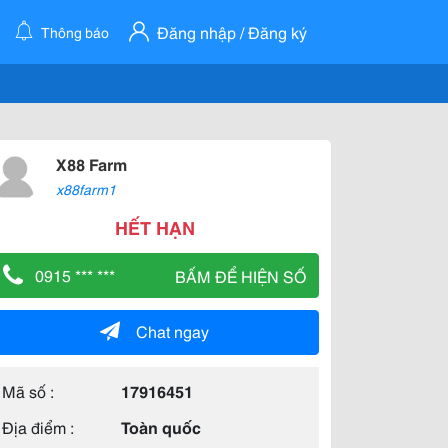
Đăng nhập / Đăng ký
Thông báo
X88 Farm
x88farm1
HẾT HẠN
0915 *** ***
BẤM ĐỂ HIỆN SỐ
Chat ngay
Mã số :
17916451
Địa điểm :
Toàn quốc