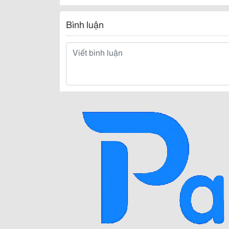
Bình luận