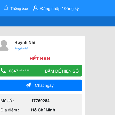
Đăng nhập / Đăng ký
Thông báo
Huỳnh Nhi
huyhnhi
HẾT HẠN
0347 *** ***
BẤM ĐỂ HIỆN SỐ
Chat ngay
Mã số :
17769284
Địa điểm :
Hồ Chí Minh