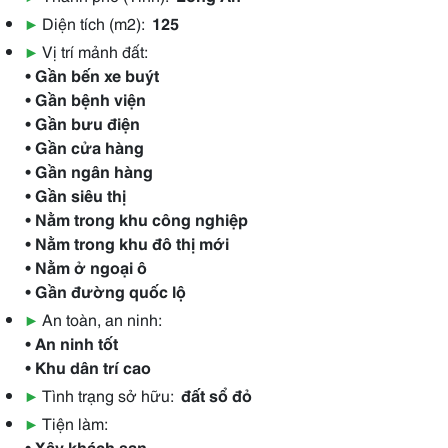
▶
Diện tích (m2):
125
▶
Vị trí mảnh đất:
• Gần bến xe buýt
• Gần bệnh viện
• Gần bưu điện
• Gần cửa hàng
• Gần ngân hàng
• Gần siêu thị
• Nằm trong khu công nghiệp
• Nằm trong khu đô thị mới
• Nằm ở ngoại ô
• Gần đường quốc lộ
▶
An toàn, an ninh:
• An ninh tốt
• Khu dân trí cao
▶
Tình trạng sở hữu:
đất sổ đỏ
▶
Tiện làm:
• Xây khách sạn