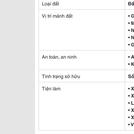
Loại đất
Đấ
Vị trí mảnh đất
• 
• 
• 
• 
• 
An toàn, an ninh
• 
• 
Tình trạng sở hữu
Sổ
Tiện làm
• 
• 
• 
• 
• 
• 