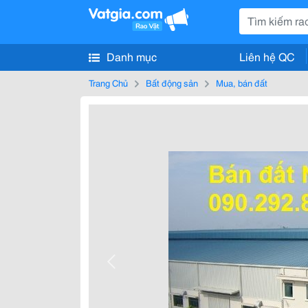
Danh mục
Liên hệ QC
Trang Chủ
Bất động sản
Mua, bán đất