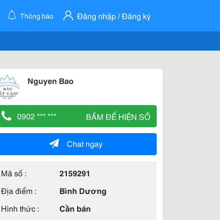
Đăng nhập / Đăng ký
Thông báo
Nguyen Bao
0902 *** ***
BẤM ĐỂ HIỆN SỐ
Chat ngay
Mã số :
2159291
Địa điểm :
Bình Dương
Hình thức :
Cần bán