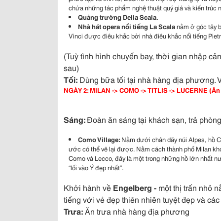
chứa những tác phẩm nghệ thuật quý giá và kiến trúc nộ
Quảng trường Della Scala
.
Nhà hát opera nổi tiếng La Scala
nằm ở góc tây b
Vinci được điêu khắc bởi nhà điêu khắc nổi tiếng Piet
(Tuỳ tình hình chuyến bay, thời gian nhập c
sau)
Tối:
Dùng bữa tối tại nhà hàng địa phương. 
NGÀY 2: MILAN -> COMO -> TITLIS -> LUCERNE (Ăn s
Sáng:
Đoàn ăn sáng tại khách sạn, trả phòn
Como Village:
Nằm dưới chân dãy núi Alpes, hồ C
ước có thể vẽ lại được. Nằm cách thành phố Milan kho
Como và Lecco, đây là một trong những hồ lớn nhất 
“lối vào Ý đẹp nhất”.
Khởi hành về
Engelberg -
một thị trấn nhỏ 
tiếng với vẻ đẹp thiên nhiên tuyệt đẹp và các
Trưa:
Ăn trưa nhà hàng địa phương