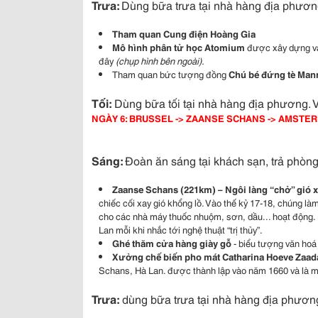
Trưa:
Dùng bữa trưa tại nhà hàng địa phươn
Tham quan Cung điện Hoàng Gia
Mô hình phân tử học Atomium
được xây dựng và
đây
(chụp hình bên ngoài)
.
Tham quan bức tượng đồng
Chú bé đứng tè Man
Tối:
Dùng bữa tối tại nhà hàng địa phương. 
NGÀY 6: BRUSSEL -> ZAANSE SCHANS -> AMSTERDAM
Sáng:
Đoàn ăn sáng tại khách sạn, trả phòng
Zaanse Schans
(221km)
– Ngôi làng “chở” gió 
chiếc cối xay gió khổng lồ. Vào thế kỷ 17-18, chúng 
cho các nhà máy thuốc nhuộm, sơn, dầu... hoạt động. 
Lan mỗi khi nhắc tới nghệ thuật “trị thủy”.
Ghé thăm cửa hàng giày gỗ
- biểu tượng văn hoá
Xưởng chế biến pho mát Catharina Hoeve Zaa
Schans, Hà Lan. được thành lập vào năm 1660 và là m
Trưa:
dùng bữa trưa tại nhà hàng địa phương