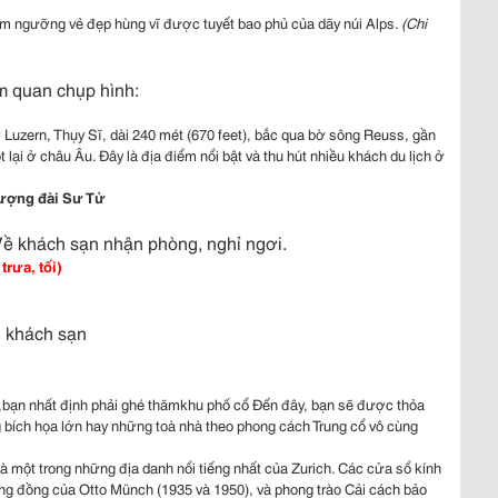
m ngưỡng vẻ đẹp hùng vĩ được tuyết bao phủ của dãy núi Alps.
(
Chi
 quan chụp hình:
 Luzern, Thụy Sĩ, dài 240 mét (670 feet), bắc qua bờ sông Reuss, gần
t lại ở châu Âu. Đây là địa điểm nổi bật và thu hút nhiều khách du lịch ở
ượng đài Sư Tử
Về khách sạn nhận phòng, nghỉ ngơi.
rưa, tối)
g khách sạn
,bạn nhất định phải ghé thămkhu phố cổ Đến đây, bạn sẽ được thỏa
 bích họa lớn hay những toà nhà theo phong cách Trung cổ vô cùng
à một trong những địa danh nổi tiếng nhất của Zurich. Các cửa sổ kính
g đồng của Otto Münch (1935 và 1950), và phong trào Cải cách bảo