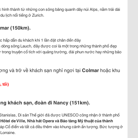
 hình thành từ những con sông băng quanh dãy núi Alps, nằm trải dài
u lịch nổi tiếng ở Zurich.
mar (1
50
km).
 hấp dẫn du khách khi 1 lần đặt chân đến đây
ên dòng sông Lauch, đây được coi là một trong những thành phố đẹp
trong truyện cổ tích với quảng trường, đài phun nước hay những bảo
ng và trở về khách sạn nghỉ ngơi tại
Colmar
hoặc khu
 tối)
òng khách sạn, đoàn đi Nancy (151km).
Stanislas, Di sản Thế giới đã được UNESCO công nhận ở thành phố
ôtel de Ville, Nhà hát Opera và Bảo tàng Mỹ thuật của thành
 Pháp Cổ điển và tất cả đều thêm vào khung cảnh ấn tượng. Bức tượng ở
Lorraine.