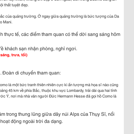
i thất tuyệt đẹp.
ắc của quảng trường. Ở ngay giữa quảng trường là bức tượng của Da
ro Mani.
ảnh thực tế, các điểm tham quan có thể dời sang sáng hôm
Về khách sạn nhận phòng, nghỉ ngơi.
áng, trưa, tối)
g. Đoàn di chuyển tham quan:
omo là một bức tranh thiên nhiên cực kì ấn tượng mà họa sĩ nào cũng
ảng 45 km về phía Bắc, thuộc khu vực Lombardy, trải dài qua hai tỉnh
nước Ý, nơi mà nhà văn người Đức Hermann Hesse đã gọi hồ Como là
nằm trong thung lũng giữa dãy núi Alps của Thụy Sĩ, nổi
 hoạt động ngoài trời đa dạng.