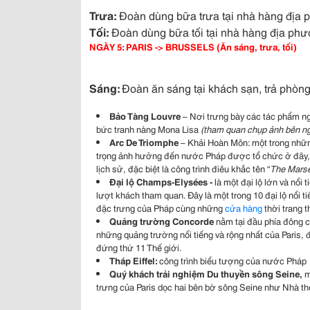
Trưa:
Đoàn dùng bữa trưa tại nhà hàng địa p
Tối:
Đoàn dùng bữa tối tại nhà hàng địa phư
NGÀY 5: PARIS -> BRUSSELS (Ăn sáng, trưa, tối)
Sáng:
Đoàn ăn sáng tại khách sạn, trả phòn
Bảo Tàng Louvre
– Nơi trưng bày các tác phẩm ngh
bức tranh nàng Mona Lisa
(tham quan chụp ảnh bên ng
Arc De Triomphe
– Khải Hoàn Môn: một trong nhữn
trọng ảnh hưởng đến nước Pháp được tổ chức ở đây, nơ
lịch sử, đặc biệt là công trình điêu khắc tên “
The Marse
Đại lộ Champs-Elysées -
là một đại lộ lớn và nổi
lượt khách tham quan. Đây là một trong 10 đại lộ nổi tiế
đặc trưng của Pháp cùng những
cửa hàng
thời trang 
Quảng trường Concorde
nằm tại đầu phía đông c
những quảng trường nổi tiếng và rộng nhất của Paris,
đứng thứ 11 Thế giới.
Tháp Eiffel:
công trình biểu tượng của nước Pháp
Quý khách trải nghiệm Du thuyền sông Seine,
m
trưng của Paris dọc hai bên bờ sông Seine như Nhà th