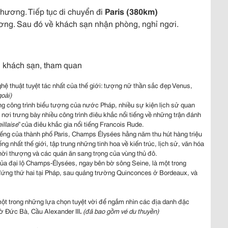
hương. Tiếp tục di chuyển đi
Paris (380km)
ơng. Sau đó về khách sạn nhận phòng, nghỉ ngơi.
g khách sạn, tham quan
ệ thuật tuyệt tác nhất của thế giới: tượng nữ thần sắc đẹp Venus,
oài)
g công trình biểu tượng của nước Pháp, nhiều sự kiện lịch sử quan
i trưng bày nhiều công trình điêu khắc nổi tiếng về những trận đánh
illaise
” của điêu khắc gia nổi tiếng Francois Rude.
 tiếng của thành phố Paris, Champs Élysées hằng năm thu hút hàng triệu
ng nhất thế giới, tập trung những tinh hoa về kiến trúc, lịch sử, văn hóa
thời thượng và các quán ăn sang trọng của vùng thủ đô.
ủa đại lộ Champs-Élysées, ngay bên bờ sông Seine, là một trong
 đứng thứ hai tại Pháp, sau quảng trường Quinconces ở Bordeaux, và
ột trong những lựa chọn tuyệt vời để ngắm nhìn các địa danh đặc
ờ Đức Bà, Cầu Alexander III
.
(đã bao gồm vé du thuyền)