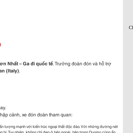
)
ơn Nhất – Ga đi quốc tế
. Trưởng đoàn đón và hỗ trợ
an (Italy)
.
ay.
 nhập cảnh, xe đón đoàn tham quan:
ấn tượng mạnh với kiến trúc ngoại thất độc đáo. Với những đường nét
ền bí. Tuy nhiên, không chỉ đẹp ở bên ngoài, bên trong Duomo cũng ẩn