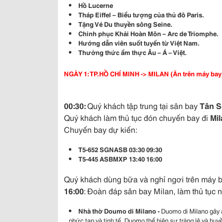
Hồ Lucern
e
Tháp Eiffel – Biểu tượng của thủ đô Paris.
Tặng
Vé Du thuyền sông Seine.
Chinh phục Khải Hoàn Môn – Arc de Triomphe
.
Hướng dẫn viên suốt tuyến từ Việt Nam.
Thưởng thức ẩm thực Âu – Á – Việt.
NGÀY 1: TP.HỒ CHÍ MINH -> MILAN (Ăn trên máy bay
00:30:
Quý khách tập trung tại sân bay
Tân S
Quý khách làm thủ tục đón chuyến bay đi
Mil
Chuyến bay dự kiến:
T5-652 SGNASB 03:30 09:30
T5-445 ASBMXP 13:40 16:00
Quý khách dùng bữa và nghỉ ngơi trên máy b
16:00
: Đoàn đáp sân bay Milan, làm thủ tục
Nhà thờ Doumo di Milano -
Duomo di Milano gây 
phức tạp và tinh tế, Duomo thể hiện sự tráng lệ và huy