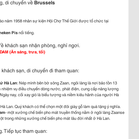
g, di chuyển về
Brussels
o năm 1958 nhân sự kiện Hội Chợ Thế Giới được tổ chức tại
neken Pis
nổi tiếng.
Về khách sạn nhận phòng, nghỉ ngơi.
 (Ăn sáng, trưa, tối)
 khách sạn, di chuyển đi tham quan:
xứ Hà Lan
: Nép mình bên bờ sông Zaan, ngôi làng là nơi bảo tồn 13
làm nhiệm vụ điều chuyển dòng nước, phát điện, cung cấp năng lượng
Ngày nay, cối xay gió là biểu tượng và niềm kiêu hãnh của người Hà
 Hà Lan. Quý khách có thể chọn một đôi giày gỗ làm quà tặng ý nghĩa.
dam
- một xưởng chế biến pho mát truyền thống nằm ở ngôi làng Zaanse
ột trong những xưởng chế biến pho mát lâu đời nhất ở Hà Lan.
. Tiếp tục tham quan: