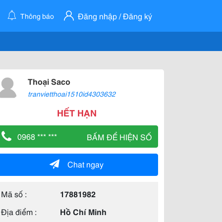
Đăng nhập / Đăng ký
Thông báo
Thoại Saco
tranvietthoai1510id4303632
HẾT HẠN
0968 *** ***
BẤM ĐỂ HIỆN SỐ
Chat ngay
Mã số :
17881982
Địa điểm :
Hồ Chí Minh