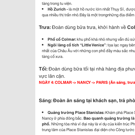
tàng trong tu viện.
Hồ Zurich -
là một hồ nước lớn nhất Thụy Sĩ, được
qua nhiều thị trấn nhỏ.Đây là một trongnhững địa điểm d
Trưa:
Đoàn dùng bữa trưa, khởi hành về
Col
Phố cổ Colmar:
khu phố khá nhỏ nhưng vẫn đủ sức
Ngôi
làng cổ tích “Little Venice”
: tọa lạc ngay b
nhất của Châu Âu với những con phố đầy màu sắc như 
tàng cổ xưa.
Tối:
Đoàn dùng bữa tối tại nhà hàng địa phươ
vực lân cận.
NGÀY 4: COLMAR -> NANCY -> PARIS (Ăn sáng, trưa,
Sáng: Đoàn ăn sáng tại khách sạn, trả ph
Quảng trường Place Stanislas:
Khám phá Place 
Nancy ở phía đông bắc.
Bao quanh quảng trường là H
phố.
Những tòa nhà vĩ đại này là ví dụ của kiến trúc
trung tâm của Place Stanislas đại diện cho Công tước 