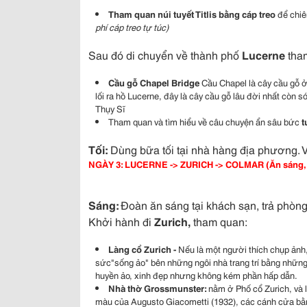
Tham quan núi tuyết Titlis bằng cáp treo
để chiê
phí cáp treo tự túc
)
Sau đó di chuyển về thành phố
Lucerne
tham
Cầu gỗ Chapel Bridge
Cầu Chapel là cây cầu gỗ ở
lối ra hồ Lucerne, đây là cây cầu gỗ lâu đời nhất còn só
Thụy Sĩ
Tham quan và tìm hiểu về câu chuyện ẩn sâu bức
t
Tối:
Dùng bữa tối tại nhà hàng địa phương. 
NGÀY 3: LUCERNE -> ZURICH -> COLMAR (Ăn sáng, t
Sáng:
Đoàn ăn sáng tại khách sạn, trả phòn
Khởi hành đi
Zurich,
tham quan:
Làng cổ Zurich -
Nếu là một người thích chụp ảnh
sức"sống ảo" bên những ngôi nhà trang trí bằng những
huyền ảo, xinh đẹp nhưng không kém phần hấp dẫn.
Nhà thờ Grossmunster:
nằm ở Phố cổ Zurich, và l
màu của Augusto Giacometti (1932), các cánh cửa bằn