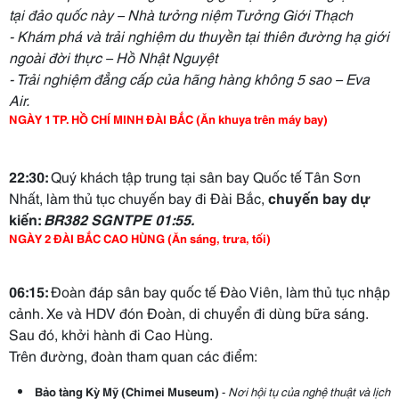
tại đảo quốc này – Nhà tưởng niệm Tưởng Giới Thạch
-
Khám phá và trải nghiệm du thuyền tại thiên đường hạ giới
ngoài đời thực – Hồ Nhật Nguyệt
- Trải nghiệm đẳng cấp của hãng hàng không 5 sao – Eva
Air.
NGÀY 1 TP. HỒ CHÍ MINH ĐÀI BẮC (Ăn khuya trên máy bay)
22
:
30
:
Quý khách tập trung tại sân bay Quốc tế Tân Sơn
Nhất, làm thủ tục chuyến bay đi Đài Bắc,
chuyến bay dự
kiến:
BR
382
SGNTPE 0
1:55.
NGÀY 2 ĐÀI BẮC CAO HÙNG (Ăn sáng, trưa, tối)
06:15:
Đoàn đáp sân bay quốc tế Đào Viên, làm thủ tục nhập
cảnh. Xe và HDV đón Đoàn, di chuyển đi dùng bữa sáng.
Sau đó, khởi hành đi Cao Hùng.
Trên đường, đoàn tham quan các điểm:
Bảo
tàng Kỳ Mỹ (
Chimei
Museum)
-
Nơi hội tụ của nghệ thuật và lịch