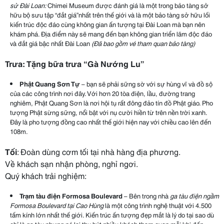
sử Đài Loan
:
Chimei Museum được đánh giá là một trong bảo tàng sở
hữu bộ sưu tập “đắt giá”nhất trên thế giới và là một bảo tàng sở hữu lối
kiến trúc độc đáo cùng không gian ấn tượng tại Đài Loan mà bạn nên
khám phá. Địa điểm này sẽ mang đến bạn không gian triển lãm độc đáo
và đắt giá bậc nhất Đài Loan
(Đã bao gồm vé tham quan bảo tàng)
Trưa:
Tặng bữa trưa “Gà Nướng Lu”
Phật Quang Sơn Tự
– bạn sẽ phải sững sờ với sự hùng vĩ và đồ sộ
của các công trình nơi đây. Với hơn 20 tòa điện, lầu, đường trang
nghiêm, Phật Quang Sơn là nơi hội tụ rất đông đảo tín đồ Phật giáo. Pho
tượng Phật sừng sững, nổi bật với nụ cười hiền từ trên nền trời xanh.
Đây là pho tượng đồng cao nhất thế giới hiện nay với chiều cao lên đến
108m.
Tối
: Đoàn dùng cơm tối tại nhà hàng địa phương.
Về khách sạn nhận phòng, nghỉ ngơi.
Quý khách trải nghiệm:
Trạm tàu điện Formosa Boulevard
– Bên trong nhà
ga tàu điện ngầm
Formosa Boulevard tại Cao Hùng
là một công trình nghệ thuật với 4.500
tấm kính lớn nhất thế giới. Kiến trúc ấn tượng đẹp mắt là lý do tại sao dù