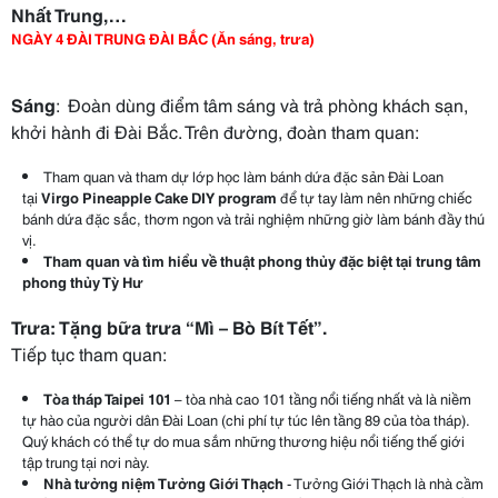
Nhất Trung,…
NGÀY 4 ĐÀI TRUNG ĐÀI BẮC (Ăn sáng, trưa)
Sáng
: Đoàn dùng điểm tâm sáng và trả phòng khách sạn,
khởi hành đi Đài Bắc. Trên đường, đoàn tham quan:
Tham quan và tham dự lớp học làm bánh dứa đặc sản Đài Loan
tại
Virgo Pineapple Cake DIY program
để tự tay làm nên những chiếc
bánh dứa đặc sắc, thơm ngon và trải nghiệm những giờ làm bánh đầy thú
vị.
Tham quan và tìm hiểu về thuật phong thủy đặc biệt tại trung tâm
phong thủy Tỳ Hư
Trưa:
Tặng bữa trưa “Mì – Bò Bít Tết”.
Tiếp tục tham quan:
Tòa tháp Taipei 101
– tòa nhà cao 101 tầng nổi tiếng nhất và là niềm
tự hào của người dân Đài Loan (chi phí tự túc lên tầng 89 của tòa tháp).
Quý khách có thể tự do mua sắm những thương hiệu nổi tiếng thế giới
tập trung tại nơi này.
Nhà tưởng niệm Tưởng Giới Thạch
- Tưởng Giới Thạch là nhà cầm