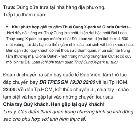
Trưa:
Dùng bữa trưa tại nhà hàng địa phương.
Tiếp tục tham quan:
Khu phức hợp giải trí gồm Thuỷ Cung X-park và Gloria Outlets –
Nơi đây nổi tiếng với Thuỷ Cung lớn nhất, hiện đại bậc nhất Đài Loan –
Thuỷ cung X-park có quy mô lớn nhất Đài Loan với diện tích hơn 4.500
mét vuông, tại đây bạn có thể ngắm nhìn các loại sinh vật biển khác nhau.
Bên cạnh đó, quý khách có thể thoả sức tham quan, mua sắm tại Trung
tâm thương mại Gloria Outlet - một trong những trung tâm Outlet có quy
mô lớn tại Đài Loan
(chi phí tham quan Thuỷ Cung X-park tự túc)
Đoàn di chuyển ra sân bay quốc tế Đào Viên, làm thủ tục
đáp chuyến bay
BR TPESGN
19:
30
2
2
:
00
về lại Tp.HCM.
2
2
:
00
:
Về đến Tp.HCM, kết thúc chuyến đi, chia tay - chào
tạm biệt và hẹn gặp lại vào những chuyến tour sau.
Chia tay Quý khách. Hẹn gặp lại quý khách!
Lưu ý: Các điểm tham quan trong chương trình sẽ linh động
sao cho phù hợp với tình hình thực tế.