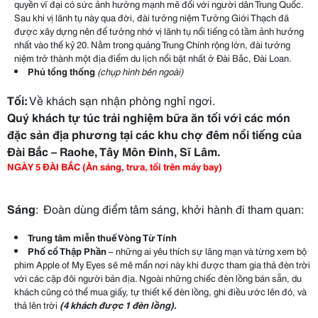
quyền vĩ đại có sức ảnh hưởng mạnh mẽ đối với người dân Trung Quốc.
Sau khi vị lãnh tụ này qua đời, đài tưởng niệm Tưởng Giới Thạch đã
được xây dựng nên để tưởng nhớ vị lãnh tụ nổi tiếng có tầm ảnh hưởng
nhất vào thế kỷ 20. Nằm trong quảng Trung Chính rộng lớn, đài tưởng
niệm trở thành một địa điểm du lịch nổi bật nhất ở Đài Bắc, Đài Loan.
Phủ tổng thống
(chụp hình bên ngoài)
Tối:
Về khách sạn nhận phòng nghỉ ngơi.
Quý khách tự túc trải nghiệm bữa ăn tối với các món
đặc sản địa phương tại các khu chợ đêm nổi tiếng của
Đài Bắc – Raohe, Tây Môn Đinh, Sĩ Lâm
.
NGÀY 5 ĐÀI BẮC (Ăn sáng, trưa, tối trên máy bay)
Sáng
: Đoàn dùng điểm tâm sáng, khởi hành đi tham quan:
Trung tâm miễn thuế Vòng Từ Tính
Phố cổ
Thập Phần
– những ai yêu thích sự lãng mạn và từng xem bộ
phim Apple of My Eyes sẽ mê mẩn nơi này khi được tham gia thả đèn trời
với các cặp đôi người bản địa. Ngoài những chiếc đèn lồng bán sẵn, du
khách cũng có thể mua giấy, tự thiết kế đèn lồng, ghi điều ước lên đó, và
thả lên trời
(4 khách được 1 đèn lồng)
.