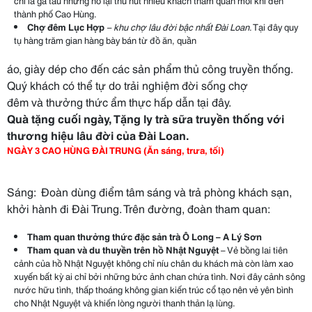
chỉ là ga tàu nhưng nó lại thu hút nhiều khách tham quan mỗi khi đến
thành phố Cao Hùng.
Chợ đêm Lục Hợp
– khu chợ lâu đời bậc nhất Đài Loan
. Tại đây quy
tụ hàng trăm gian hàng bày bán từ đồ ăn, quần
áo, giày dép cho đến các sản phẩm thủ công truyền thống.
Quý khách có thể tự do trải nghiệm đời sống chợ
đêm và thưởng thức ẩm thực hấp dẫn tại đây.
Quà tặng cuối ngày, Tặng ly trà sữa truyền thống với
thương hiệu lâu đời của Đài Loan.
NGÀY 3 CAO HÙNG ĐÀI TRUNG (Ăn sáng, trưa, tối)
Sáng: Đoàn dùng điểm tâm sáng và trả phòng khách sạn,
khởi hành đi Đài Trung. Trên đường, đoàn tham quan:
Tham quan thưởng thức đặc sản trà Ô Long – A Lý Sơn
Tham quan và
du thuyền trên hồ Nhật Nguyệt
– Vẻ bồng lai tiên
cảnh của hồ Nhật Nguyệt không chỉ níu chân du khách mà còn làm xao
xuyến bất kỳ ai chỉ bởi những bức ảnh chan chứa tình. Nơi đây cảnh sông
nước hữu tình, thấp thoáng không gian kiến trúc cổ tạo nên vẻ yên bình
cho Nhật Nguyệt và khiến lòng người thanh thản lạ lùng.