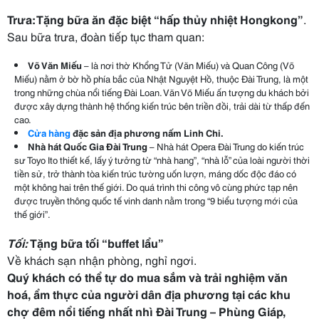
Trưa:
Tặng bữa ăn đặc biệt “hấp thủy nhiệt Hongkong
”
.
Sau bữa trưa, đoàn tiếp tục tham quan:
Võ Văn Miếu
– là nơi thờ Khổng Tử (Văn Miếu) và Quan Công (Võ
Miếu) nằm ở bờ hồ phía bắc của Nhật Nguyệt Hồ, thuộc Đài Trung, là một
trong những chùa nổi tiếng Đài Loan. Văn Võ Miếu ấn tượng du khách bởi
được xây dựng thành hệ thống kiến trúc bên triền đồi, trải dài từ thấp đến
cao.
Cửa hàng
đặc sản địa phương nấm Linh Chi
.
Nhà hát Quốc Gia Đài Trung
– Nhà hát Opera Đài Trung do kiến trúc
sư Toyo Ito thiết kế, lấy ý tưởng từ “nhà hang”, “nhà lỗ” của loài người thời
tiền sử, trở thành tòa kiến trúc tường uốn lượn, máng dốc độc đáo có
một không hai trên thế giới. Do quá trình thi công vô cùng phức tạp nên
được truyền thông quốc tế vinh danh nằm trong “9 biểu tượng mới của
thế giới”.
Tối:
Tặng bữa tối “buffet lẩu”
Về khách sạn nhận phòng, nghỉ ngơi.
Quý khách
có
thể tự do mua sắm và
trải nghiệm
văn
hoá, ẩm thực của người dân địa phương tại
các khu
chợ đêm nổi tiếng nhất nhì
Đài Trung –
Phùng Giáp,