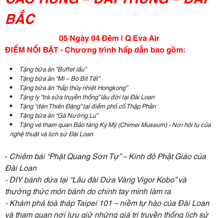
BẮC
05 Ngày 04 Đêm |
Q
Eva
Air
ĐIỂM NỔI BẬT - Chương trình hấp dẫn bao gồm:
Tặng bữa ăn ”Buffet lẩu
”
Tặng bữa ăn “Mì – Bò Bít Tết”
Tặng bữa ăn “hấp thủy nhiệt Hongkong”
Tặng ly
“
trà sữa
truyền thống”
lâu đời tại Đài Loan
Tặng “đèn Thiên Đăng” tại điểm phố cổ Thập Phần
Tặng bữa ăn “Gà Nướng Lu”
Tặng vé tham quan Bảo tàng Kỳ Mỹ (Chimei Museum) - Nơi hội tụ của
nghệ thuật và lịch sử Đài Loan
-
Chiêm bái “Phật Quang Sơn Tự” – Kinh đô Phật Giáo của
Đài Loan
-
DIY bánh dứa tại “Lâu đài Dứa Vàng Vigor Kobo” và
thưởng thức món bánh do chính tay mình làm ra
-
Khám phá toà tháp Taipei 101 – niềm tự hào của Đài Loan
và tham quan nơi lưu giữ những giá trị truyền thống lịch sử