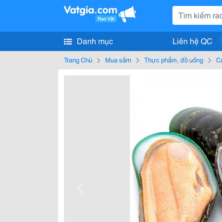
Danh mục
Liên hệ QC
Trang Chủ
Mua sắm
Thực phẩm, đồ uống
Cá