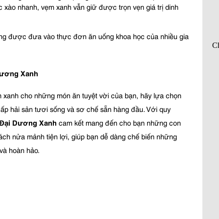
xào nhanh, vẹm xanh vẫn giữ được trọn vẹn giá trị dinh 
ng được đưa vào thực đơn ăn uống khoa học của nhiều gia 
Dương Xanh
Để tiết kiệm thời gian và đảm bảo chất lượng vẹm xanh cho những món ăn tuyệt vời của bạn, hãy lựa chọn 
 cấp hải sản tươi sống và sơ chế sẵn hàng đầu. Với quy 
 Đại Dương Xanh
 cam kết mang đến cho bạn những con 
vẹm xanh tươi ngon nhất, đã được làm sạch và tách nửa mảnh tiện lợi, giúp bạn dễ dàng chế biến những 
và hoàn hảo.