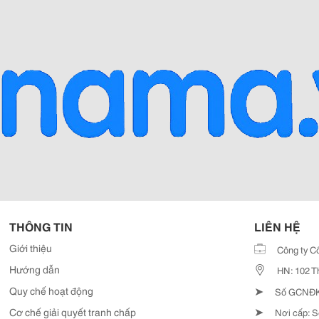
THÔNG TIN
LIÊN HỆ
Giới thiệu
Công ty C
Hướng dẫn
HN: 102 T
➤
Quy chế hoạt động
Số GCNĐKD
➤
Cơ chế giải quyết tranh chấp
Nơi cấp: S