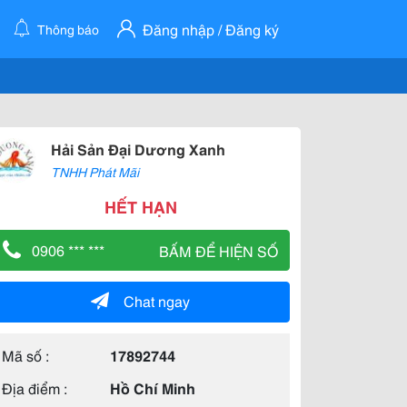
Đăng nhập / Đăng ký
Thông báo
Hải Sản Đại Dương Xanh
TNHH Phát Mãi
HẾT HẠN
0906 *** ***
BẤM ĐỂ HIỆN SỐ
Chat ngay
Mã số :
17892744
Địa điểm :
Hồ Chí Minh