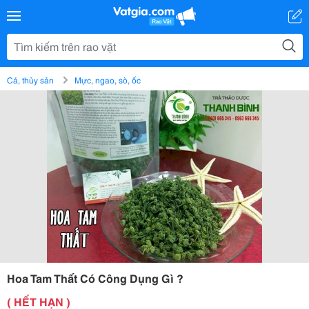
Cá, thủy sản
Mực, ngao, sò, ốc
Hoa Tam Thất Có Công Dụng Gì ?
( HẾT HẠN )