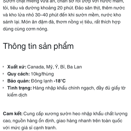
Sườn chặt miếng vừa ăn, chần sơ rồi ướp với nước mắm,
tỏi, tiêu và đường khoảng 20 phút. Đảo săn thịt, thêm nước
và kho lửa nhỏ 30–40 phút đến khi sườn mềm, nước kho
sánh lại. Món ăn đậm đà, thơm nồng vị tiêu, rất thích hợp
dùng cùng cơm nóng.
Thông tin sản phẩm
Xuất xứ:
Canada, Mỹ, Ý, Bỉ, Ba Lan
Quy cách:
10kg/thùng
Bảo quản:
Đông lạnh
-18°C
Tình trạng:
Hàng nhập khẩu chính ngạch, đầy đủ giấy tờ
kiểm dịch
Cam kết:
Cung cấp xương sườn heo nhập khẩu chất lượng
cao, nguồn hàng ổn định, giao hàng nhanh trên toàn quốc
với mức giá sỉ cạnh tranh.