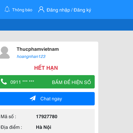
Đăng nhập / Đăng ký
Thông báo
Thucphamvietnam
hoangnhan123
HẾT HẠN
0911 *** ***
BẤM ĐỂ HIỆN SỐ
Chat ngay
Mã số :
17927780
Địa điểm :
Hà Nội