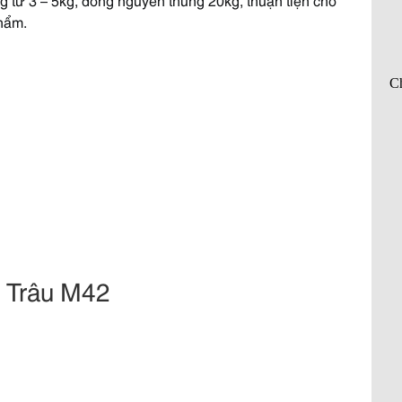
hẩm.
 Trâu M42