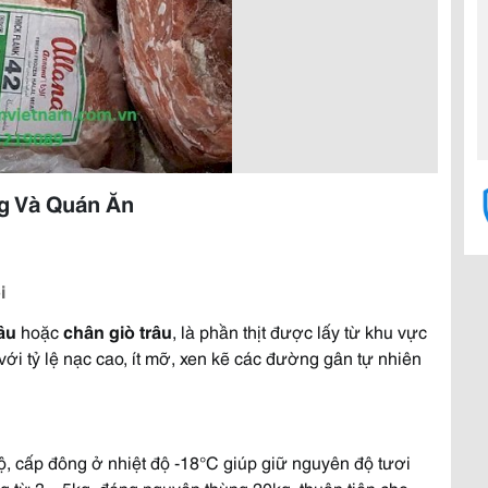
g Và Quán Ăn
i
âu
hoặc
chân giò trâu
, là phần thịt được lấy từ khu vực
 với tỷ lệ nạc cao, ít mỡ, xen kẽ các đường gân tự nhiên
, cấp đông ở nhiệt độ -18°C giúp giữ nguyên độ tươi
ng từ 3 – 5kg, đóng nguyên thùng 20kg, thuận tiện cho