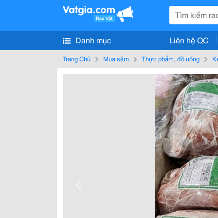
Danh mục
Liên hệ QC
Trang Chủ
Mua sắm
Thực phẩm, đồ uống
K