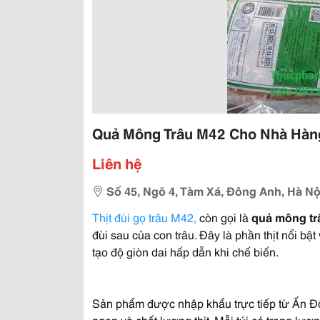
Quả Mông Trâu M42 Cho Nhà Hàn
Liên hệ
Số 45, Ngõ 4, Tàm Xá, Đông Anh, Hà Nộ
Thịt đùi gọ trâu M42,
còn gọi là
quả mông tr
đùi sau của con trâu. Đây là phần thịt nổi bật
tạo độ giòn dai hấp dẫn khi chế biến.
Sản phẩm được nhập khẩu trực tiếp từ Ấn Độ
ngon và chất lượng thịt. Mỗi túi có trọng lượ