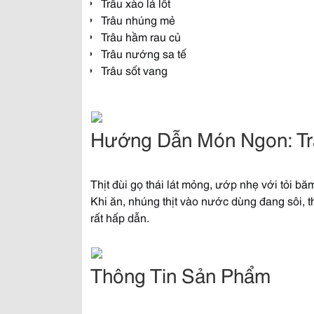
Trâu xào lá lốt
Trâu nhúng mẻ
Trâu hầm rau củ
Trâu nướng sa tế
Trâu sốt vang
Hướng Dẫn Món Ngon: T
Thịt đùi gọ thái lát mỏng, ướp nhẹ với tỏi b
Khi ăn, nhúng thịt vào nước dùng đang sôi, t
rất hấp dẫn.
Thông Tin Sản Phẩm