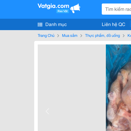
Danh mục
Liên hệ QC
Trang Chủ
Mua sắm
Thực phẩm, đồ uống
K