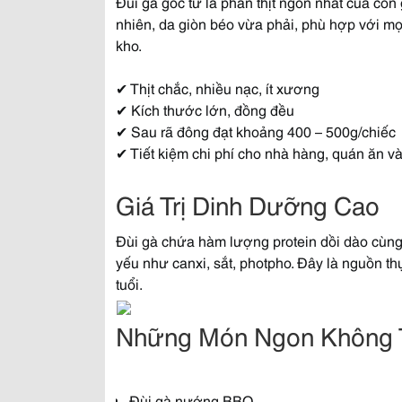
Đùi gà góc tư là phần thịt ngon nhất của con 
nhiên, da giòn béo vừa phải, phù hợp với m
kho.
✔ Thịt chắc, nhiều nạc, ít xương
✔ Kích thước lớn, đồng đều
✔ Sau rã đông đạt khoảng 400 – 500g/chiếc
✔ Tiết kiệm chi phí cho nhà hàng, quán ăn v
Giá Trị Dinh Dưỡng Cao
Đùi gà chứa hàm lượng protein dồi dào cùng c
yếu như canxi, sắt, photpho. Đây là nguồn 
tuổi.
Những Món Ngon Không 
Đùi gà nướng BBQ