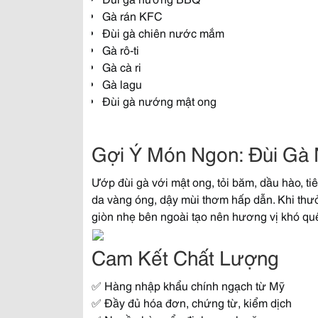
Gà rán KFC
Đùi gà chiên nước mắm
Gà rô-ti
Gà cà ri
Gà lagu
Đùi gà nướng mật ong
Gợi Ý Món Ngon: Đùi Gà
Ướp đùi gà với mật ong, tỏi băm, dầu hào, t
da vàng óng, dậy mùi thơm hấp dẫn. Khi thư
giòn nhẹ bên ngoài tạo nên hương vị khó qu
Cam Kết Chất Lượng
✅ Hàng nhập khẩu chính ngạch từ Mỹ
✅ Đầy đủ hóa đơn, chứng từ, kiểm dịch