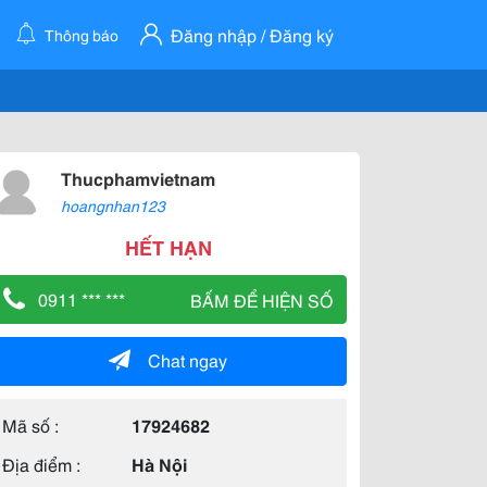
Đăng nhập / Đăng ký
Thông báo
Thucphamvietnam
hoangnhan123
HẾT HẠN
0911 *** ***
BẤM ĐỂ HIỆN SỐ
Chat ngay
Mã số :
17924682
Địa điểm :
Hà Nội