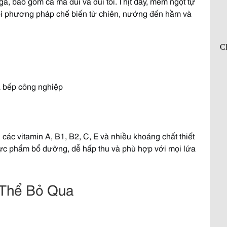
gà, bao gồm cả má đùi và đùi tỏi. Thịt dày, mềm ngọt tự
ọi phương pháp chế biến từ chiên, nướng đến hầm và
à bếp công nghiệp
ác vitamin A, B1, B2, C, E và nhiều khoáng chất thiết
thực phẩm bổ dưỡng, dễ hấp thu và phù hợp với mọi lứa
Thể Bỏ Qua