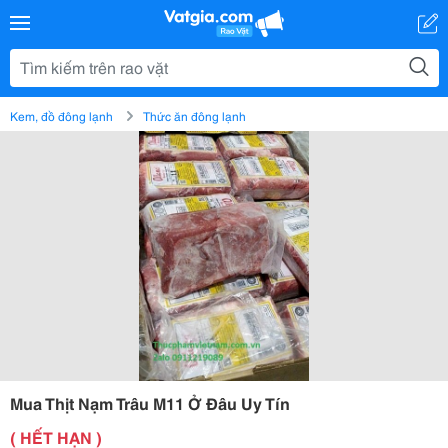
Kem, đồ đông lạnh
Thức ăn đông lạnh
Mua Thịt Nạm Trâu M11 Ở Đâu Uy Tín
( HẾT HẠN )