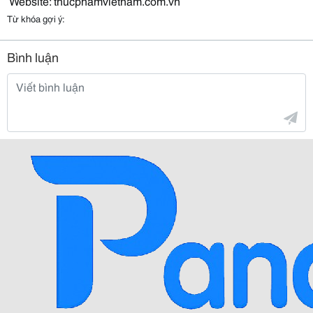
Website: thucphamvietnam.com.vn
Từ khóa gợi ý:
Bình luận