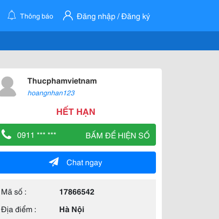
Đăng nhập / Đăng ký
Thông báo
Thucphamvietnam
hoangnhan123
HẾT HẠN
0911 *** ***
BẤM ĐỂ HIỆN SỐ
Chat ngay
Mã số :
17866542
Địa điểm :
Hà Nội