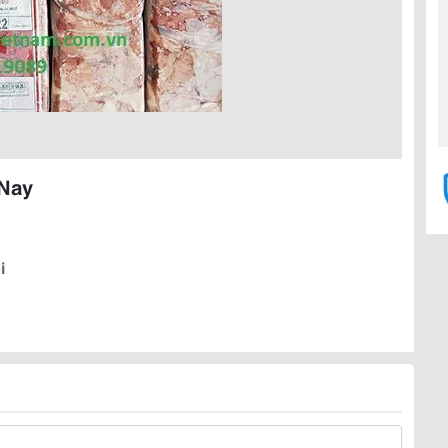
 Nay
i