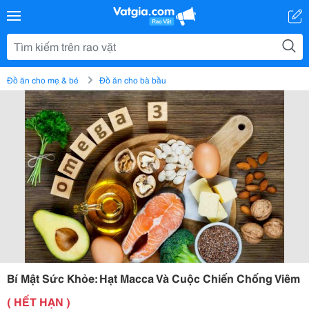
Đồ ăn cho mẹ & bé
Đồ ăn cho bà bầu
Bí Mật Sức Khỏe: Hạt Macca Và Cuộc Chiến Chống Viêm
( HẾT HẠN )