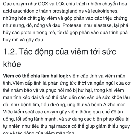
Các enzym như COX và LOX chịu trách nhiệm chuyển hóa
acid arachidonic thành prostaglandins và leukotrienes,
những hóa chất gây viêm và góp phần vào các triệu chứng
như sưng, đỏ, nóng và đau. Protease, như elastase, lại phá
hủy các protein trong mô, từ đó góp phần vào quá trình phá
hủy mô và gây đau.
1.2. Tác động của viêm tới sức
khỏe
Viêm có thể chia làm hai loại:
viêm cấp tính và viêm mãn
tính. Viêm cấp tính là phản ứng tức thời và ngắn ngủi của cơ
thể nhằm bảo vệ và phục hồi mô bị hư hại, trong khi viêm
mãn tính kéo dài và có thể dẫn đến các vấn đề sức khỏe lâu
dài như bệnh tim, tiểu đường, ung thư và bệnh Alzheimer.
Việc kiểm soát các enzym gây viêm thông qua chế độ ăn
uống, lối sống lành mạnh, và sử dụng các biện pháp điều trị
tự nhiên như tiêu thụ hạt macca có thể giúp giảm thiểu nguy
cơ và tác động của viêm mãn tính.