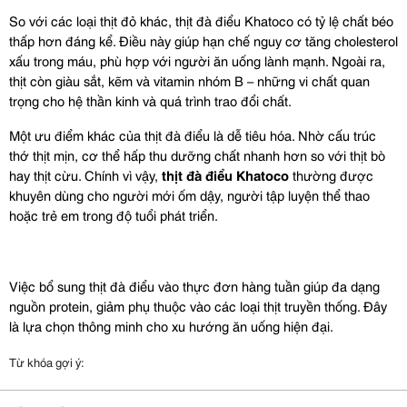
So với các loại thịt đỏ khác, thịt đà điểu Khatoco có tỷ lệ chất béo 
thấp hơn đáng kể. Điều này giúp hạn chế nguy cơ tăng cholesterol 
xấu trong máu, phù hợp với người ăn uống lành mạnh. Ngoài ra, 
thịt còn giàu sắt, kẽm và vitamin nhóm B – những vi chất quan 
trọng cho hệ thần kinh và quá trình trao đổi chất.
Một ưu điểm khác của thịt đà điểu là dễ tiêu hóa. Nhờ cấu trúc 
thớ thịt mịn, cơ thể hấp thu dưỡng chất nhanh hơn so với thịt bò 
hay thịt cừu. Chính vì vậy, 
thịt đà điểu Khatoco
 thường được 
khuyên dùng cho người mới ốm dậy, người tập luyện thể thao 
hoặc trẻ em trong độ tuổi phát triển.
Việc bổ sung thịt đà điểu vào thực đơn hàng tuần giúp đa dạng 
nguồn protein, giảm phụ thuộc vào các loại thịt truyền thống. Đây 
là lựa chọn thông minh cho xu hướng ăn uống hiện đại.
Từ khóa gợi ý: