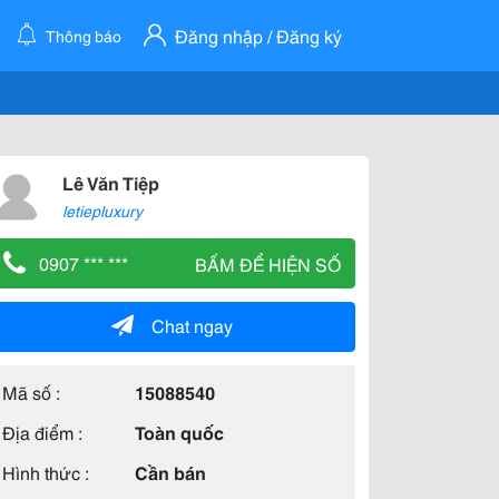
Đăng nhập / Đăng ký
Thông báo
Lê Văn Tiệp
letiepluxury
0907 *** ***
BẤM ĐỂ HIỆN SỐ
Chat ngay
Mã số :
15088540
Địa điểm :
Toàn quốc
Hình thức :
Cần bán