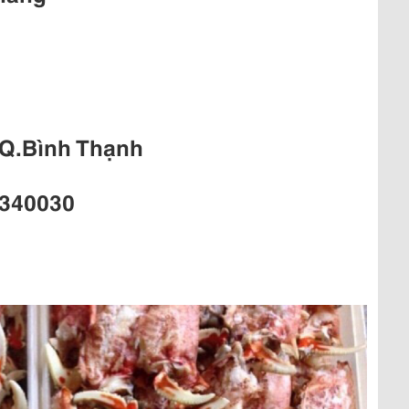
7
 Q.Bình Thạnh
3340030