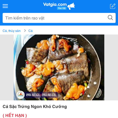
Cá, thủy sản
Cá
Cá Sặc Trứng Ngon Khó Cưỡng
( HẾT HẠN )