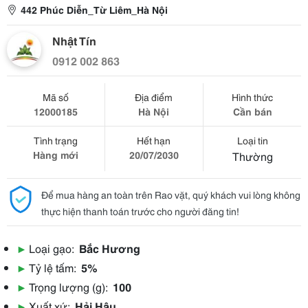
442 Phúc Diễn_Từ Liêm_Hà Nội
Nhật Tín
0912 002 863
Mã số
Địa điểm
Hình thức
12000185
Hà Nội
Cần bán
Tình trạng
Hết hạn
Loại tin
Hàng mới
20/07/2030
Thường
Để mua hàng an toàn trên Rao vặt, quý khách vui lòng không
thực hiện thanh toán trước cho người đăng tin!
▶
Loại gạo:
Bắc Hương
▶
Tỷ lệ tấm:
5%
▶
Trọng lượng (g):
100
▶
Xuất xứ:
Hải Hậu