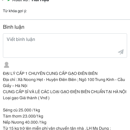
Từ khóa gợi ý:
Bình luận
ĐẠI LÝ CẤP 1 CHUYÊN CUNG CẤP GẠO ĐIÊN BIÊN
Địa chỉ : Xã Noong Hẹt - Huyện Điên Biên ; Ngõ 100 Trung Kính - Cầu
Giấy – Hà Nội
CUNG CẤP SỈ VÀ LẺ CÁC LOẠI GẠO ĐIỆN BIÊN CHUẨN TẠI HÀ NỘI
Loại gạo Giá thành ( Vnđ )
Séng cù 25.000 /1kg
Tám thơm 23.000/1kg
Nếp Nương 40.000 /1kg
Từ 15 kg trở lên miễn phí vận chuyển tận nhà . LH Ms Dung :