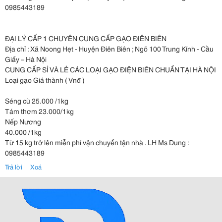
0985443189
ĐẠI LÝ CẤP 1 CHUYÊN CUNG CẤP GẠO ĐIÊN BIÊN
Địa chỉ : Xã Noong Hẹt - Huyện Điên Biên ; Ngõ 100 Trung Kính - Cầu
Giấy – Hà Nội
CUNG CẤP SỈ VÀ LẺ CÁC LOẠI GẠO ĐIỆN BIÊN CHUẨN TẠI HÀ NỘI
Loại gạo Giá thành ( Vnđ )
Séng cù 25.000 /1kg
Tám thơm 23.000/1kg
Nếp Nương
40.000 /1kg
Từ 15 kg trở lên miễn phí vận chuyển tận nhà . LH Ms Dung :
0985443189
Trả lời
Xoá