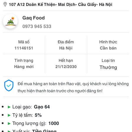
107 A12 Doãn Kế Thiện- Mai Dịch- Cầu Giấy- Hà Nội
Gaq Food
0973 945 533
Mã số
Địa điểm
Hình thức
11146151
Hà Nội
Cần bán
Tình trạng
Hết hạn
Loại tin
Hàng mới
21/12/2030
Thường
Để mua hàng an toàn trên Rao vặt, quý khách vui lòng không
thực hiện thanh toán trước cho người đăng tin!
▶
Loại gạo:
Gạo 64
▶
Tỷ lệ tấm:
5%
▶
Trọng lượng (g):
1000
▶
Xuất xứ:
Tiền Giang