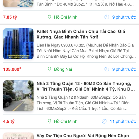
Tân Bình. * Dt: 40M&Sup2;. * Kt: 4.2 X 9, Nở Hậu 4.6
Tài Lộc * 6 Tầng. ️ 4 Pn &Ndash; 5 Wc. Chỉ Một Căn Ra
Vị Trí Ô Tô Đậu. ✨Chủ Nhà Lâu Năm,...
7,85 tỷ
Hồ Chí Minh
9 phút trước
Pallet Nhựa Bình Chánh Chịu Tải Cao, Giá
Xưởng, Giao Nhanh Tận Nơi!
Liên Hệ Ngay 0933.678.325 (Ms.huệ) Để Nhận Báo Giá
Tốt Nhất Hôm Nay! Cần Mua Pallet Nhựa Giá Rẻ Tại
Bình Chánh? Đây Là Cơ Hội Không Nên Bỏ Lỡ! Chúng
Tôi Đang Xả Kho Hàng Nghìn Pallet Nhựa Cũ Và Mới
Với Mức Giá Cực Kỳ Ưu Đãi, Phù Hợp Cho Kho...
₫
135.000
Đồng Nai
9 phút trước
Nhà 2 Tầng Quận 12 - 60M2 Có Sân Thượng,
Vị Trí Thuận Tiện, Giá Chỉ Nhỉnh 4 Tỷ, Khu Dân
Cư Đông Đúc
Nhà 2 Tầng Quận 12 &Ndash; 60M&Sup2; Có Sân
Thượng, Vị Trí Thuận Tiện, Giá Chỉ Nhỉnh 4 Tỷ * Diện
Tích: 60M&Sup2;. - Kết Cấu: 1 Trệt 1 Lầu, Có Sân
Thượng. - Vị Trí: Phường Thới An, Quận 12, Tp.hcm. -
Không Gian Phù Hợp Gia Đình Trẻ, Ở Lâu Dài Hoặc...
4,5 tỷ
Hồ Chí Minh
11 phút trước
Váy Dự Tiệc Cho Người Vai Rộng Nên Chọn