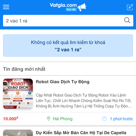
Không có kết quả tìm kiếm từ khoá
"2 vao 1 ra"
Tin đăng mới nhất
Robot Giao Dịch Tự Động
Cập Nhật Robot Giao Dịch Tự Động Robot Vào Lệnh
Liên Tục, Chốt Lời Nhanh Chóng Kiểm Soát Rủi Ro Tốt,
Không Bị Ảnh Hưởng Tâm Lý Hệ Thống Copy Tự Động
Luôn Sẵn Sàng Hỗ Trợ Kh , Pasview Sẵn Có Chỉ Cần Ib
Cho Em, Em Giải Đáp Mọi Thắc Mắc Cho Quý Nđt
₫
10.000
Hải Phòng
1 phút trước
Miễn...
Dự Kiến Sắp Mở Bán Căn Hộ Tại De Capella