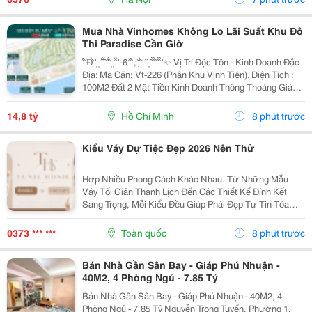
Mua Nhà Vinhomes Không Lo Lãi Suất Khu Đô
Thi Paradise Cần Giờ
̂ ̂̉ Đ̂̀ ̛ ̣ ̣ ́ ̂́ ̂́ ̛̛ ̂́ ̣ ̣ ̂̀ ̛̀ -6 ̂ ̂̉ , ̣̆ ̂̀ ́ ̉ ̉ ̣ ̂ ̂̀ ̂̀ ̂ ̂̀ ̛̀ ✨ Vị Trí Độc Tôn - Kinh Doanh Đắc
Địa: Mã Căn: Vt-226 (Phân Khu Vịnh Tiên). Diện Tích :
100M2 Đất 2 Mặt Tiền Kinh Doanh Thông Thoáng Giá
Chỉ 14 Tỷ 8 Full All In...
14,8 tỷ
Hồ Chí Minh
8 phút trước
Kiểu Váy Dự Tiệc Đẹp 2026 Nên Thử
Hợp Nhiều Phong Cách Khác Nhau. Từ Những Mẫu
Váy Tối Giản Thanh Lịch Đến Các Thiết Kế Đính Kết
Sang Trọng, Mỗi Kiểu Đều Giúp Phái Đẹp Tự Tin Tỏa
Sáng Trong Các Buổi Tiệc Cưới, Gala, Sinh Nhật Hay
Sự Kiện Quan Trọng. Nếu Bạn Đang Tìm Kiếm Mẫu Váy
0373 *** ***
Toàn quốc
8 phút trước
Dự...
Bán Nhà Gần Sân Bay - Giáp Phú Nhuận -
40M2, 4 Phòng Ngủ - 7.85 Tỷ
Bán Nhà Gần Sân Bay - Giáp Phú Nhuận - 40M2, 4
Phòng Ngủ - 7.85 Tỷ Nguyễn Trọng Tuyển, Phường 1,