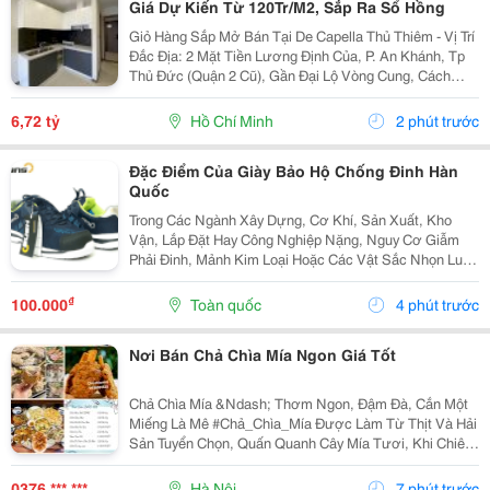
Giá Dự Kiến Từ 120Tr/M2, Sắp Ra Sổ Hồng
Giỏ Hàng Sắp Mở Bán Tại De Capella Thủ Thiêm - Vị Trí
Đắc Địa: 2 Mặt Tiền Lương Định Của, P. An Khánh, Tp
Thủ Đức (Quận 2 Cũ), Gần Đại Lộ Vòng Cung, Cách
Trung Tâm Tp Theo Tuyến Đường Cầu Thủ Thiêm 2 Chỉ
10 Phút Xe Máy. - Các Căn Hộ 100% Ban Công +...
6,72 tỷ
Hồ Chí Minh
2 phút trước
Đặc Điểm Của Giày Bảo Hộ Chống Đinh Hàn
Quốc
Trong Các Ngành Xây Dựng, Cơ Khí, Sản Xuất, Kho
Vận, Lắp Đặt Hay Công Nghiệp Nặng, Nguy Cơ Giẫm
Phải Đinh, Mảnh Kim Loại Hoặc Các Vật Sắc Nhọn Luôn
Hiện Hữu. Chính Vì Vậy, Giày Bảo Hộ Là Trang Bị Không
Thể Thiếu Để Bảo Vệ Đôi Chân Và Giảm Thiểu Nguy...
₫
100.000
Toàn quốc
4 phút trước
Nơi Bán Chả Chìa Mía Ngon Giá Tốt
Chả Chìa Mía &Ndash; Thơm Ngon, Đậm Đà, Cắn Một
Miếng Là Mê #Chả_Chìa_Mía Được Làm Từ Thịt Và Hải
Sản Tuyển Chọn, Quấn Quanh Cây Mía Tươi, Khi Chiên
Lên Vàng Ruộm, Thơm Lừng. Cắn Một Miếng Là Cảm
Nhận Được Vị Ngọt Của Thịt Hòa Quyện Với Hương...
0376 *** ***
Hà Nội
7 phút trước