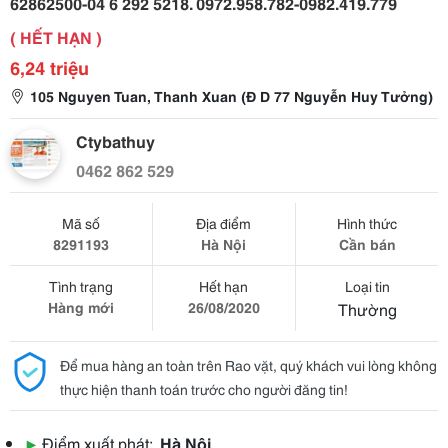
62862500-04 6 292 5218. 0972.958.782-0982.419.779
( HẾT HẠN )
6,24 triệu
105 Nguyen Tuan, Thanh Xuan (Đ D 77 Nguyễn Huy Tưởng)
Ctybathuy
0462 862 529
Mã số
Địa điểm
Hình thức
8291193
Hà Nội
Cần bán
Tình trạng
Hết hạn
Loại tin
Hàng mới
26/08/2020
Thường
Để mua hàng an toàn trên Rao vặt, quý khách vui lòng không
thực hiện thanh toán trước cho người đăng tin!
▶
Điểm xuất phát:
Hà Nội