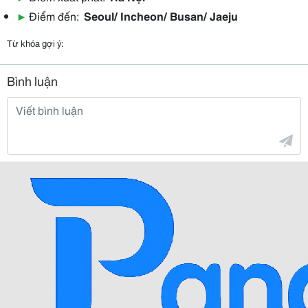
▶
Điểm đến:
Seoul/ Incheon/ Busan/ Jaeju
Từ khóa gợi ý:
Bình luận