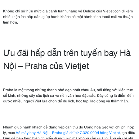
Không chỉ sở hữu mức giá cạnh tranh, hạng vé Deluxe của Vietjet còn đi kèm
nhiều tiện ích hấp dẫn, giúp hành khách có một hành trình thoải mái và thuận
tiện hơn.
Ưu đãi hấp dẫn trên tuyến bay Hà
Nội – Praha của Vietjet
Praha là một trong những thành phố đẹp nhất châu Âu, nổi tiếng với kiến trúc
cổ kính, những cây cầu lịch sử và nền văn hóa đặc sắc. Đây cũng là điểm đến
được nhiều người Việt lựa chọn để du lịch, học tập, lao động và thăm thân.
Nhằm giúp hành khách dễ dàng tiếp cận thủ đô Cộng hòa Séc với chi phí hợp
lý, mua
Vé máy bay Hà Nội – Praha giá chỉ từ 7.320.000đ hãng Vietjet
, tạo điều
kiện để bạn thực hiện chuyến đi mơ ước mà không cần quá lo lắng về chi phí