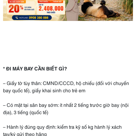
* ĐI MÁY BAY CẦN BIẾT GÌ?
– Giấy tờ tùy thân: CMND/CCCD, hộ chiếu (đối với chuyến
bay quốc tế), giấy khai sinh cho trẻ em
– Có mặt tại sân bay sớm: ít nhất 2 tiếng trước giờ bay (nội
địa), 3 tiếng (quốc tế)
– Hành lý đúng quy định: kiểm tra kỹ số kg hành lý xách
tay/ký gửi theo hãng