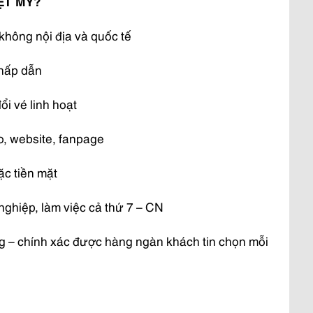
IỆT MỸ?
không nội địa và quốc tế
 hấp dẫn
ổi vé linh hoạt
lo, website, fanpage
ặc tiền mặt
nghiệp, làm việc cả thứ 7 – CN
ng – chính xác được hàng ngàn khách tin chọn mỗi