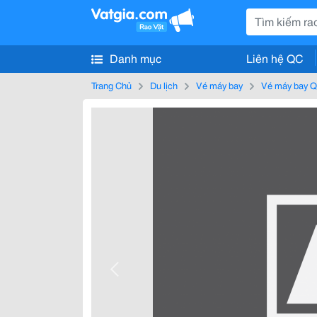
Danh mục
Liên hệ QC
Trang Chủ
Du lịch
Vé máy bay
Vé máy bay Q