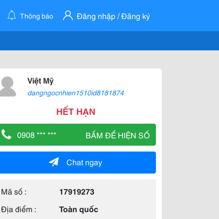
Đăng nhập / Đăng ký
Thông báo
Việt Mỹ
dangngocnhien1510id8181874
HẾT HẠN
0908 *** ***
BẤM ĐỂ HIỆN SỐ
Chat ngay
Mã số :
17919273
Địa điểm :
Toàn quốc