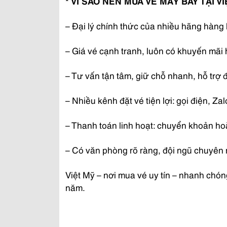
* VÌ SAO NÊN MUA VÉ MÁY BAY TẠI V
– Đại lý chính thức của nhiều hãng hàng 
– Giá vé cạnh tranh, luôn có khuyến mãi
– Tư vấn tận tâm, giữ chỗ nhanh, hỗ trợ đ
– Nhiều kênh đặt vé tiện lợi: gọi điện, Za
– Thanh toán linh hoạt: chuyển khoản ho
– Có văn phòng rõ ràng, đội ngũ chuyên 
Việt Mỹ – nơi mua vé uy tín – nhanh chó
năm.