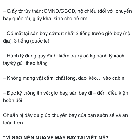
– Giấy tờ tùy thân: CMND/CCCD, hộ chiếu (đối với chuyến
bay quốc tế), giấy khai sinh cho trẻ em
– Có mặt tại sân bay sớm: ít nhất 2 tiếng trước giờ bay (nội
địa), 3 tiếng (quốc tế)
– Hành lý đúng quy định: kiểm tra kỹ số kg hành lý xách
tay/ký gửi theo hãng
– Không mang vật cấm: chất lỏng, dao, kéo… vào cabin
– Đọc kỹ thông tin vé: giờ bay, sân bay đi – đến, điều kiện
hoàn đổi
Chuẩn bị đầy đủ giúp chuyến bay của bạn suôn sẻ và an
toàn hơn.
* VÌ SAO NÊN MUA VÉ MÁY BAY TẠI VIỆT MỸ?