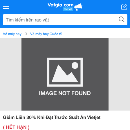
Vé máy bay
Vé máy bay Quốc tế
Giảm Liền 30% Khi Đặt Trước Suất Ăn Vietjet
( HẾT HẠN )