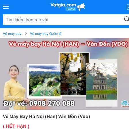
Vé máy bay
Vé máy bay Quốc tế
Vé Máy Bay Hà Nội (Han) Vân Đồn (Vdo)
( HẾT HẠN )