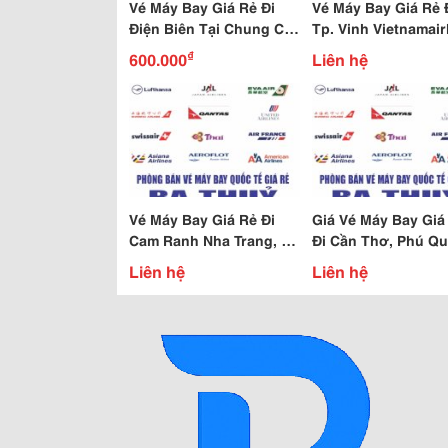
Vé Máy Bay Giá Rẻ Đi
Vé Máy Bay Giá Rẻ 
Điện Biên Tại Chung Cư
Tp. Vinh Vietnamair
Kim Văn Kim Lũ Hoàng
Tại Kim Văn Kim Lũ
₫
600.000
Liên hệ
Mai Hà Nội
Hoàng Mai Hn
Vé Máy Bay Giá Rẻ Đi
Giá Vé Máy Bay Giá
Cam Ranh Nha Trang, Đà
Đi Cần Thơ, Phú Qu
Lạt Tại Kim Văn Kim Lũ
Côn Đảo Tại Kim V
Liên hệ
Liên hệ
Hoàng Mai Hn
Kim Lũ Hoàng Mai