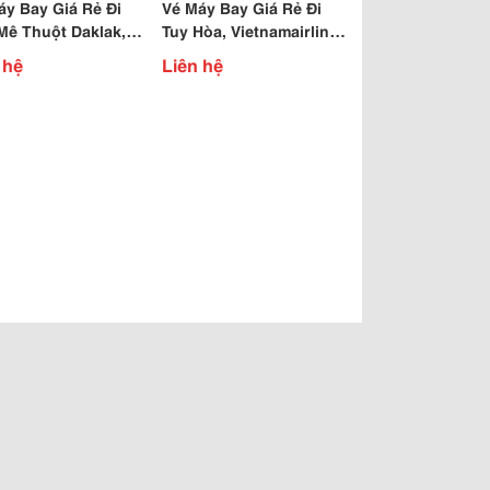
áy Bay Giá Rẻ Đi
Vé Máy Bay Giá Rẻ Đi
Mê Thuột Daklak,
Tuy Hòa, Vietnamairlines
ku Kim Văn Kim Lũ
Kim Văn Kim Lũ Hoàng
 hệ
Liên hệ
g Mai Hn
Mai Hà Nội