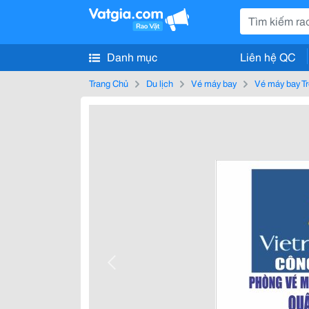
Danh mục
Liên hệ QC
Trang Chủ
Du lịch
Vé máy bay
Vé máy bay T