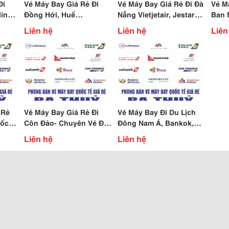
Đi
Vé Máy Bay Giá Rẻ Đi
Vé Máy Bay Giá Rẻ Đi Đà
Vé M
lines
Đồng Hới, Huế
Nẵng Vietjetair, Jestar
Ban 
Vietnairlines Kim Văn
Kim Văn Kim Lũ Hoàng
Plei
Liên hệ
Liên hệ
Liên
Kim Lũ Hoàng Mai Hà
Mai Hà Nội
Hoàn
Nội
 Rẻ
Vé Máy Bay Giá Rẻ Đi
Vé Máy Bay Đi Du Lịch
ốc,
Côn Đảo- Chuyên Vé Đi
Đông Nam Á, Bankok,
ăn
Côn Đảo, Đảm Báo Có
Kualalumpua, Giá Rẻ Tại
Liên hệ
Liên hệ
Chỗ Hoàng Mai Hn
Kim Van Kim Lu