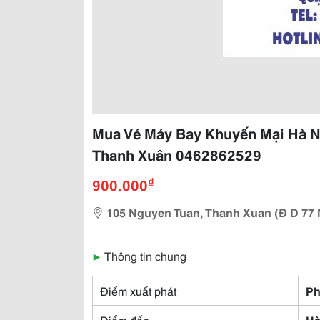
Mua Vé Máy Bay Khuyến Mại Hà N
Thanh Xuân 0462862529
₫
900.000
105 Nguyen Tuan, Thanh Xuan (Đ D 7
▶
Thông tin chung
Điểm xuất phát
Ph
Điểm đến
Hà