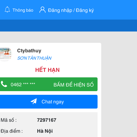
Đăng nhập / Đăng ký
Thông báo
Ctybathuy
SƠN TÂN THUẬN
HẾT HẠN
0462 *** ***
BẤM ĐỂ HIỆN SỐ
Chat ngay
Mã số :
7297167
Địa điểm :
Hà Nội