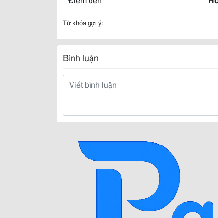
Từ khóa gợi ý:
Bình luận