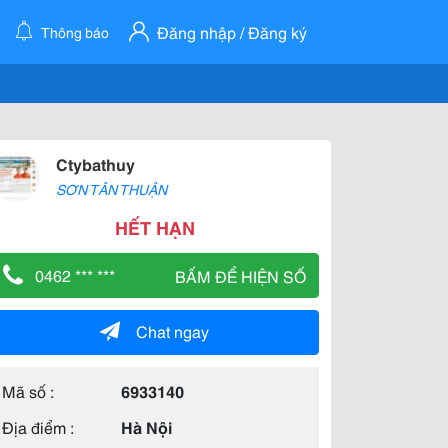
Đăng nhập / Đăng ký
Thông báo
Ctybathuy
SƠN TÂN THUẬN
HẾT HẠN
0462 *** ***
BẤM ĐỂ HIỆN SỐ
Chat ngay
Mã số :
6933140
Địa điểm :
Hà Nội