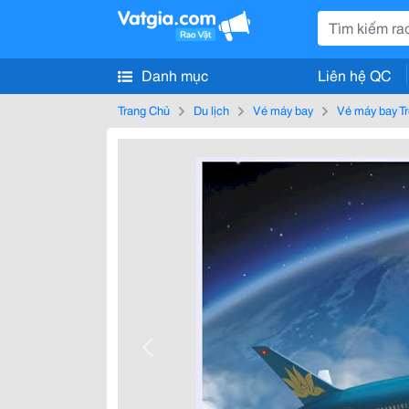
Danh mục
Liên hệ QC
Trang Chủ
Du lịch
Vé máy bay
Vé máy bay T