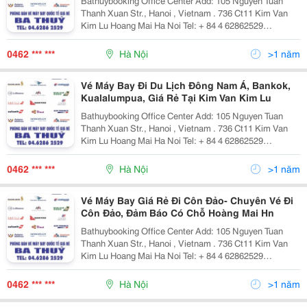
Bathuybooking Office Center Add: 105 Nguyen Tuan
Thanh Xuan Str., Hanoi , Vietnam . 736 Ct11 Kim Van
Kim Lu Hoang Mai Ha Noi Tel: + 84 4 62862529
/62862500 Fax: +84 4 62862529 Cell Phone: + 84
972.958.782 + 84 982.419.779 Email: Phongv
0462 *** ***
Hà Nội
>1 năm
Vé Máy Bay Đi Du Lịch Đông Nam Á, Bankok,
Kualalumpua, Giá Rẻ Tại Kim Van Kim Lu
Bathuybooking Office Center Add: 105 Nguyen Tuan
Thanh Xuan Str., Hanoi , Vietnam . 736 Ct11 Kim Van
Kim Lu Hoang Mai Ha Noi Tel: + 84 4 62862529
/62862500 Fax: +84 4 62862529 Cell Phone: + 84
972.958.782 + 84 982.419.779 Email: Phongv
0462 *** ***
Hà Nội
>1 năm
Vé Máy Bay Giá Rẻ Đi Côn Đảo- Chuyên Vé Đi
Côn Đảo, Đảm Báo Có Chỗ Hoàng Mai Hn
Bathuybooking Office Center Add: 105 Nguyen Tuan
Thanh Xuan Str., Hanoi , Vietnam . 736 Ct11 Kim Van
Kim Lu Hoang Mai Ha Noi Tel: + 84 4 62862529
/62862500 Fax: +84 4 62862529 Cell Phone: + 84
972.958.782 + 84 982.419.779 Email: Phongv
0462 *** ***
Hà Nội
>1 năm