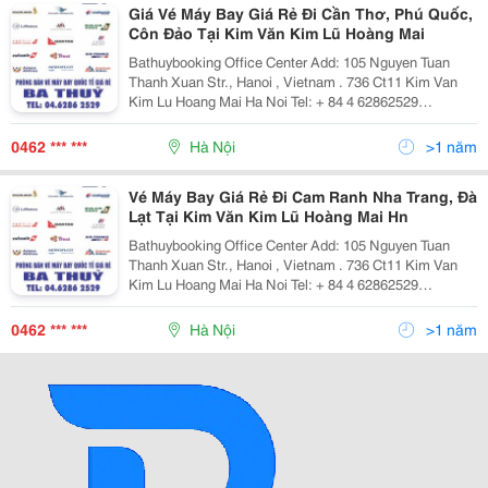
Giá Vé Máy Bay Giá Rẻ Đi Cần Thơ, Phú Quốc,
Côn Đảo Tại Kim Văn Kim Lũ Hoàng Mai
Bathuybooking Office Center Add: 105 Nguyen Tuan
Thanh Xuan Str., Hanoi , Vietnam . 736 Ct11 Kim Van
Kim Lu Hoang Mai Ha Noi Tel: + 84 4 62862529
/62862500 Fax: +84 4 62862529 Cell Phone: + 84
972.958.782 + 84 982.419.779 Email: Phongv
0462 *** ***
Hà Nội
>1 năm
Vé Máy Bay Giá Rẻ Đi Cam Ranh Nha Trang, Đà
Lạt Tại Kim Văn Kim Lũ Hoàng Mai Hn
Bathuybooking Office Center Add: 105 Nguyen Tuan
Thanh Xuan Str., Hanoi , Vietnam . 736 Ct11 Kim Van
Kim Lu Hoang Mai Ha Noi Tel: + 84 4 62862529
/62862500 Fax: +84 4 62862529 Cell Phone: + 84
972.958.782 + 84 982.419.779 Email: Phongv
0462 *** ***
Hà Nội
>1 năm