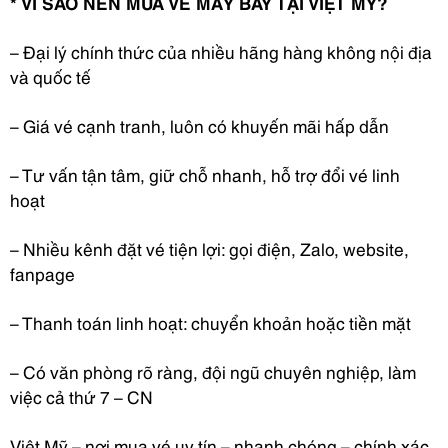
* VÌ SAO NÊN MUA VÉ MÁY BAY TẠI VIỆT MỸ?
– Đại lý chính thức của nhiều hãng hàng không nội địa
và quốc tế
– Giá vé cạnh tranh, luôn có khuyến mãi hấp dẫn
– Tư vấn tận tâm, giữ chỗ nhanh, hỗ trợ đổi vé linh
hoạt
– Nhiều kênh đặt vé tiện lợi: gọi điện, Zalo, website,
fanpage
– Thanh toán linh hoạt: chuyển khoản hoặc tiền mặt
– Có văn phòng rõ ràng, đội ngũ chuyên nghiệp, làm
việc cả thứ 7 – CN
Việt Mỹ – nơi mua vé uy tín – nhanh chóng – chính xác