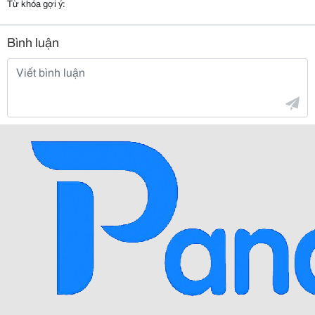
Từ khóa gợi ý:
Bình luận