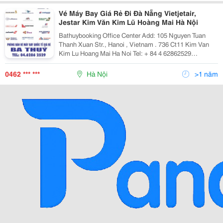
Vé Máy Bay Giá Rẻ Đi Đà Nẵng Vietjetair,
Jestar Kim Văn Kim Lũ Hoàng Mai Hà Nội
Bathuybooking Office Center Add: 105 Nguyen Tuan
Thanh Xuan Str., Hanoi , Vietnam . 736 Ct11 Kim Van
Kim Lu Hoang Mai Ha Noi Tel: + 84 4 62862529
/62862500 Fax: +84 4 62862529 Cell Phone: + 84
972.958.782 + 84 982.419.779 Email: Phongv
0462 *** ***
Hà Nội
>1 năm