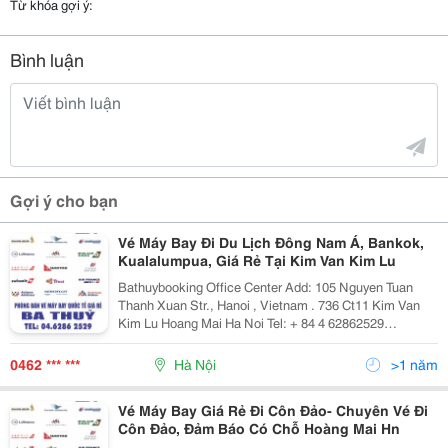
Từ khóa gợi ý:
Bình luận
Gợi ý cho bạn
Vé Máy Bay Đi Du Lịch Đông Nam Á, Bankok,
Kualalumpua, Giá Rẻ Tại Kim Van Kim Lu
Bathuybooking Office Center Add: 105 Nguyen Tuan
Thanh Xuan Str., Hanoi , Vietnam . 736 Ct11 Kim Van
Kim Lu Hoang Mai Ha Noi Tel: + 84 4 62862529
/62862500 Fax: +84 4 62862529 Cell Phone: + 84
972.958.782 + 84 982.419.779 Email: Phongv
0462 *** ***
Hà Nội
>1 năm
Vé Máy Bay Giá Rẻ Đi Côn Đảo- Chuyên Vé Đi
Côn Đảo, Đảm Báo Có Chỗ Hoàng Mai Hn