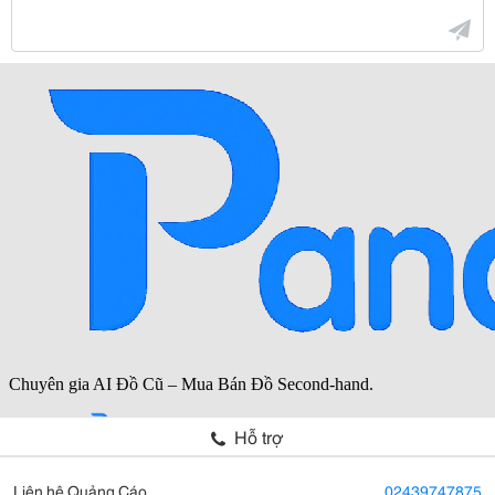
Hỗ trợ
Liên hệ Quảng Cáo
02439747875