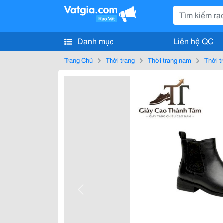
Danh mục
Liên hệ QC
Trang Chủ
Thời trang
Thời trang nam
Thời t