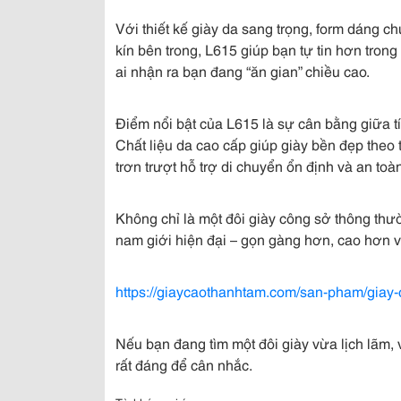
Với thiết kế giày da sang trọng, form dáng 
kín bên trong, L615 giúp bạn tự tin hơn tron
ai nhận ra bạn đang “ăn gian” chiều cao.
Điểm nổi bật của L615 là sự cân bằng giữa tí
Chất liệu da cao cấp giúp giày bền đẹp theo 
trơn trượt hỗ trợ di chuyển ổn định và an toà
Không chỉ là một đôi giày công sở thông th
nam giới hiện đại – gọn gàng hơn, cao hơn và
https://giaycaothanhtam.com/san-pham/giay
Nếu bạn đang tìm một đôi giày vừa lịch lãm, 
rất đáng để cân nhắc.