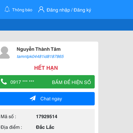
Đăng nhập / Đăng ký
Thông báo
Nguyễn Thành Tâm
tamntpk04481id8187865
HẾT HẠN
0917 *** ***
BẤM ĐỂ HIỆN SỐ
Chat ngay
Mã số :
17929514
Địa điểm :
Đắc Lắc