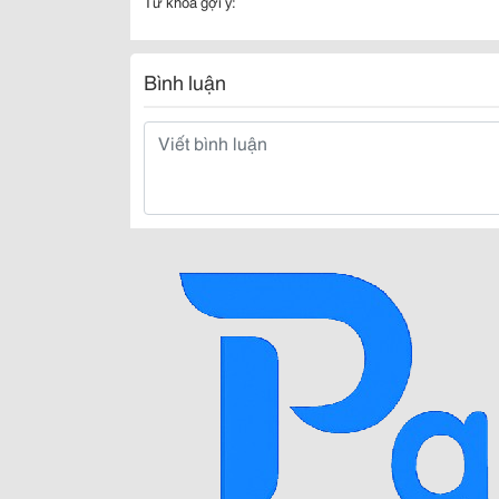
Từ khóa gợi ý:
Bình luận