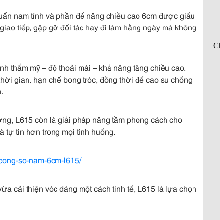
chuẩn nam tính và phần đế nâng chiều cao 6cm được giấu
g giao tiếp, gặp gỡ đối tác hay đi làm hằng ngày mà không
nh thẩm mỹ – độ thoải mái – khả năng tăng chiều cao.
thời gian, hạn chế bong tróc, đồng thời đế cao su chống
n.
ường, L615 còn là giải pháp nâng tầm phong cách cho
 tự tin hơn trong mọi tình huống.
-cong-so-nam-6cm-l615/
vừa cải thiện vóc dáng một cách tinh tế, L615 là lựa chọn