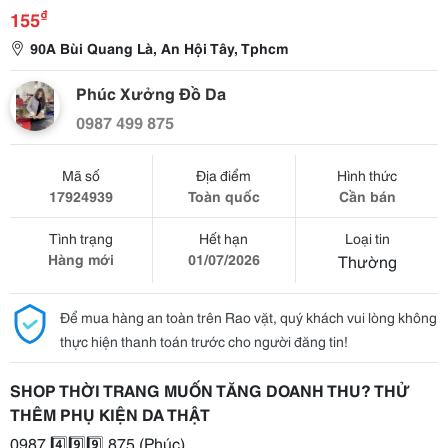
₫
155
90A Bùi Quang Là, An Hội Tây, Tphcm
Phúc Xưởng Đồ Da
0987 499 875
Mã số
Địa điểm
Hình thức
17924939
Toàn quốc
Cần bán
Tình trạng
Hết hạn
Loại tin
Hàng mới
01/07/2026
Thường
Để mua hàng an toàn trên Rao vặt, quý khách vui lòng không
thực hiện thanh toán trước cho người đăng tin!
SHOP THỜI TRANG MUỐN TĂNG DOANH THU? THỬ
THÊM PHỤ KIỆN DA THẬT
0987.4️⃣9️⃣9️⃣.875 (Phúc)