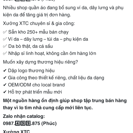
Nhiều shop quần áo đang bổ sung ví da, dây lưng và phụ
kiện da để tăng giá trị đơn hàng.
Xưởng XTC chuyên sỉ & gia công:
✅ Sẵn kho 250+ mẫu bán chạy
✅ Ví da – dây lưng – túi da – phụ kiện da
✅ Da bò thật, da cá sấu
✅ Nhập sỉ linh hoạt, không cần ôm hàng lớn
Muốn xây dựng thương hiệu riêng?
✔ Dập logo thương hiệu
✔ Gia công theo thiết kế riêng, chất liệu đa dạng
✔ OEM/ODM cho local brand
✔ Hỗ trợ phát triển mẫu mới
Một nguồn hàng ổn định giúp shop tập trung bán hàng
thay vì lo tìm nhà cung cấp mới liên tục.
Zalo nhận catalog:
0987.4️⃣9️⃣9️⃣.875 (Phúc)
Xưởng XTC