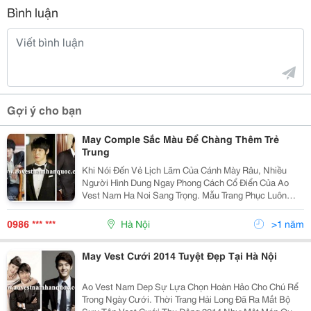
Bình luận
Gợi ý cho bạn
May Comple Sắc Màu Để Chàng Thêm Trẻ
Trung
Khi Nói Đến Vẻ Lịch Lãm Của Cánh Mày Râu, Nhiều
Người Hình Dung Ngay Phong Cách Cổ Điển Của Ao
Vest Nam Ha Noi Sang Trọng. Mẫu Trang Phục Luôn
Giúp Các Quý Ông Hấp Dẫn Hơn. Nhưng Nhiều Chàng
Trai Lại Khá &Quot;E Dè&Quot; Khi Chọn Trang Phục
0986 *** ***
Hà Nội
>1 năm
Vest. Bởi Đôi Khi C
May Vest Cưới 2014 Tuyệt Đẹp Tại Hà Nội
Ao Vest Nam Dep Sự Lựa Chọn Hoàn Hảo Cho Chú Rể
Trong Ngày Cưới. Thời Trang Hải Long Đã Ra Mắt Bộ