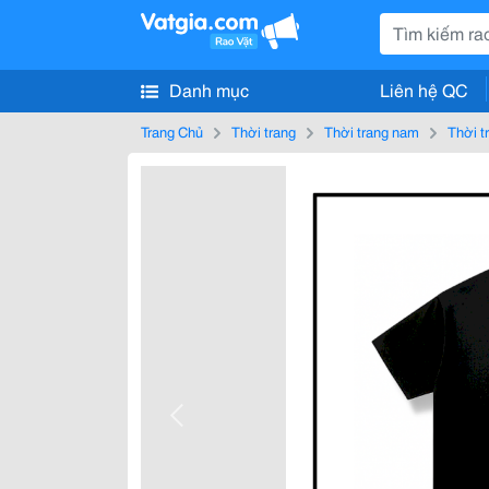
Danh mục
Liên hệ QC
Trang Chủ
Thời trang
Thời trang nam
Thời t