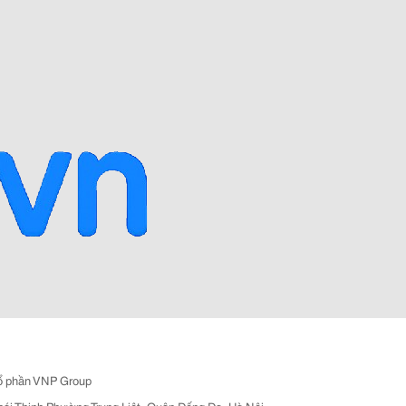
ổ phần VNP Group