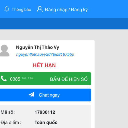
Đăng nhập / Đăng ký
Thông báo
Nguyễn Thị Thảo Vy
nguyenthithaovy2676id8187555
HẾT HẠN
0385 *** ***
BẤM ĐỂ HIỆN SỐ
Chat ngay
Mã số :
17930112
Địa điểm :
Toàn quốc