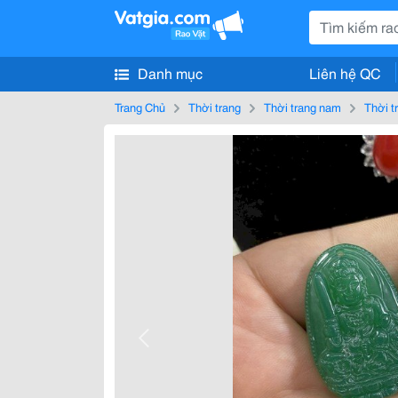
Danh mục
Liên hệ QC
Trang Chủ
Thời trang
Thời trang nam
Thời t