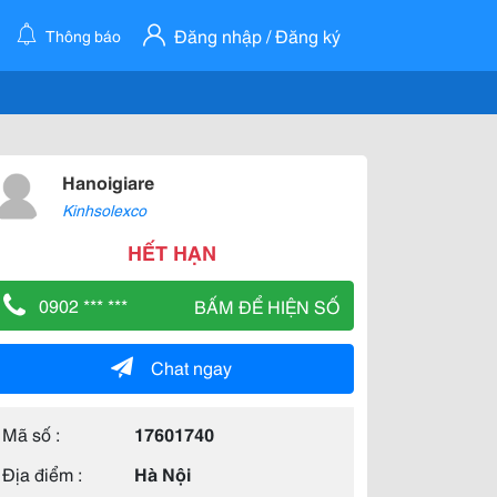
Đăng nhập / Đăng ký
Thông báo
Hanoigiare
Kinhsolexco
HẾT HẠN
0902 *** ***
BẤM ĐỂ HIỆN SỐ
Chat ngay
Mã số :
17601740
Địa điểm :
Hà Nội