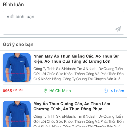
Bình luận
Gợi ý cho bạn
Nhận May Áo Thun Quảng Cáo, Áo Thun Sự
Kiện, Áo Thun Quà Tặng Số Lượng Lớn
Công Ty Tnhh Sx &Ndash; Tm &Ndash; Dv Quang Tuấn
Gửi Lời Chúc Sức Khỏe, Thành Công Và Phát Triển Đến
Quý Khách Hàng. Công Ty Chúng Tôi Chuyên Sản Xuất
Và Cung Ứng Các Mặt Hàng Bảo Hộ Lao Động Như: -
Quần Áo: Quần Áo Bảo Hộ Lao Động, Quần Áo Jean Đ
0965 *** ***
Hồ Chí Minh
>1 năm
May Áo Thun Quảng Cáo, Áo Thun Làm
Chương Trình, Áo Thun Đồng Phục
Công Ty Tnhh Sx &Ndash; Tm &Ndash; Dv Quang Tuấn
Gửi Lời Chúc Sức Khỏe, Thành Công Và Phát Triển Đến
Quý Khách Hàng. Công Ty Chúng Tôi Chuyên Sản Xuất