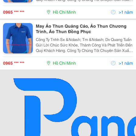
Và Cung Ứng Các Mặt Hàng Bảo Hộ Lao Động Như: -
Quần Áo: Quần Áo Bảo Hộ Lao Động, Quần Áo Jean Đ
0965 *** ***
Hồ Chí Minh
>1 năm
May Áo Thun Quảng Cáo, Áo Thun Chương
Trình, Áo Thun Đồng Phục
Công Ty Tnhh Sx &Ndash; Tm &Ndash; Dv Quang Tuấn
Gửi Lời Chúc Sức Khỏe, Thành Công Và Phát Triển Đến
Quý Khách Hàng. Công Ty Chúng Tôi Chuyên Sản Xuất
Và Cung Ứng Các Mặt Hàng Bảo Hộ Lao Động Như: -
Quần Áo: Quần Áo Bảo Hộ Lao Động, Quần Áo Jean Đ
0965 *** ***
Hồ Chí Minh
>1 năm