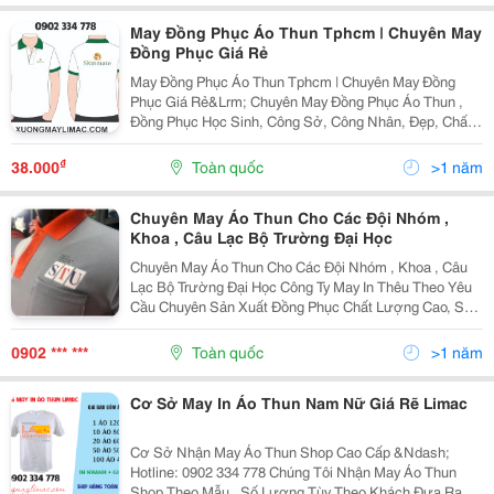
May Đồng Phục Áo Thun Tphcm | Chuyên May
Đồng Phục Giá Rẻ‎
May Đồng Phục Áo Thun Tphcm | Chuyên May Đồng
Phục Giá Rẻ&Lrm; Chuyên May Đồng Phục Áo Thun ,
Đồng Phục Học Sinh, Công Sở, Công Nhân, Đẹp, Chất
Liệu Tốt. Đảm Bảo Hàng Chất Lượng Tốt Giá Thành Ổn
Định. Chất Liệu Tốt, Chất Lượng. Giá Thành Cạnh...
₫
38.000
Toàn quốc
>1 năm
Chuyên May Áo Thun Cho Các Đội Nhóm ,
Khoa , Câu Lạc Bộ Trường Đại Học
Chuyên May Áo Thun Cho Các Đội Nhóm , Khoa , Câu
Lạc Bộ Trường Đại Học Công Ty May In Thêu Theo Yêu
Cầu Chuyên Sản Xuất Đồng Phục Chất Lượng Cao, Số
Lượng Từ 10 Chuyên May In Áo Thun Theo Yêu Cầu
Các Loại, Từ Loại Rẻ No.1 Đến Cao Cấp Nhất. Cam Kết
0902 *** ***
Toàn quốc
>1 năm
Cơ Sở May In Áo Thun Nam Nữ Giá Rẽ Limac
Cơ Sở Nhận May Áo Thun Shop Cao Cấp &Ndash;
Hotline: 0902 334 778 Chúng Tôi Nhận May Áo Thun
Shop Theo Mẫu , Số Lượng Tùy Theo Khách Đưa Ra,