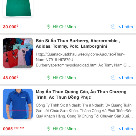
₫
30.000
Hồ Chí Minh
>1 năm
Bán Sỉ Áo Thun Burberry, Abercrombie ,
Adidas, Tommy, Polo, Lamborghini
Http://Quanaoxuatkhau.weebly.com/Aacuteo-Thun-
Nam-N7919-Hi7879U-
Burberryabertommypoloadidad.html Áo Tomy Nam Giá
Sỉ 75.000Đ (Trên 100 Cái, Dưới 100 Thì Thêm 2K 1 Cái
Nha) Giá Lẻ: 100.000Đ Bang Mau: Áo Polo Nam Giá Sỉ
₫
48.000
Hồ Chí Minh
>1 năm
75.000Đ (Trên 1
May Áo Thun Quảng Cáo, Áo Thun Chương
Trình, Áo Thun Đồng Phục
Công Ty Tnhh Sx &Ndash; Tm &Ndash; Dv Quang Tuấn
Gửi Lời Chúc Sức Khỏe, Thành Công Và Phát Triển Đến
Quý Khách Hàng. Công Ty Chúng Tôi Chuyên Sản Xuất
Và Cung Ứng Các Mặt Hàng Bảo Hộ Lao Động Như: -
Quần Áo: Quần Áo Bảo Hộ Lao Động, Quần Áo Jean Đ
0965 *** ***
Hồ Chí Minh
>1 năm