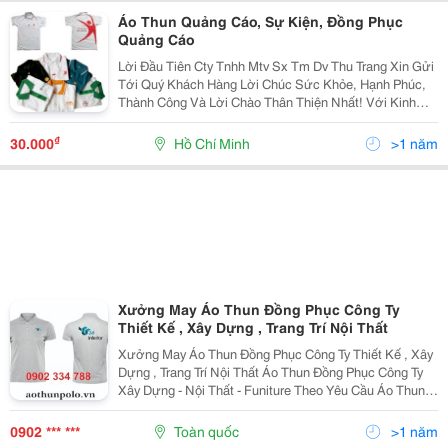
Áo Thun Quảng Cáo, Sự Kiện, Đồng Phục
Quảng Cáo
Lời Đầu Tiên Cty Tnhh Mtv Sx Tm Dv Thu Trang Xin Gửi
Tới Quý Khách Hàng Lời Chúc Sức Khỏe, Hạnh Phúc,
Thành Công Và Lời Chào Thân Thiện Nhất! Với Kinh
Nhiệm Nhiều Năm Làm Trong Ngành May.chúng Tôi
Muốn Mang Đến Cho Quý Khách Với Mức Giá Cạnh
₫
30.000
Hồ Chí Minh
>1 năm
Tranh
Xưởng May Áo Thun Đồng Phục Công Ty
Thiết Kế , Xây Dựng , Trang Trí Nội Thất
Xưởng May Áo Thun Đồng Phục Công Ty Thiết Kế , Xây
Dựng , Trang Trí Nội Thất Áo Thun Đồng Phục Công Ty
Xây Dựng - Nội Thất - Funiture Theo Yêu Cầu Áo Thun
Đồng Phục Công Ty Xây Dựng - Nội Thất - Funiture Theo
Yêu Cầu Đang Rất Được Ưa Chuộng Trên...
0902 *** ***
Toàn quốc
>1 năm