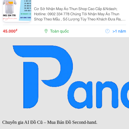
Cơ Sở Nhận May Áo Thun Shop Cao Cấp &Ndash;
Hotline: 0902 334 778 Chúng Tôi Nhận May Áo Thun
Shop Theo Mẫu , Số Lượng Tùy Theo Khách Đưa Ra,
Bao In + Thêu Giao Hàng Miễn Phí Trong Tp.hcm Các
Sản Phẩm Của Xưởng + Nhận May Áo Thun Shop Cổ
₫
45.000
Toàn quốc
>1 năm
Tròn ( Chất...