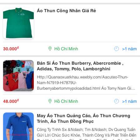
Áo Thun Công Nhân Giá Rẻ
₫
30.000
Hồ Chí Minh
>1 năm
Bán Sỉ Áo Thun Burberry, Abercrombie ,
Adidas, Tommy, Polo, Lamborghini
Http://Quanaoxuatkhau.weebly.com/Aacuteo-Thun-
Nam-N7919-Hi7879U-
Burberryabertommypoloadidad.html Áo Tomy Nam Giá
Sỉ 75.000Đ (Trên 100 Cái, Dưới 100 Thì Thêm 2K 1 Cái
Nha) Giá Lẻ: 100.000Đ Bang Mau: Áo Polo Nam Giá Sỉ
₫
48.000
Hồ Chí Minh
>1 năm
75.000Đ (Trên 1
May Áo Thun Quảng Cáo, Áo Thun Chương
Trình, Áo Thun Đồng Phục
Công Ty Tnhh Sx &Ndash; Tm &Ndash; Dv Quang Tuấn
Gửi Lời Chúc Sức Khỏe, Thành Công Và Phát Triển Đến