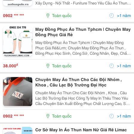
Xây Dựng - Nội Thất - Funiture Theo Yêu Cầu Áo Thun
Đồng Phục Công Ty Xây Dựng - Nội Thất - Funiture Theo
Yêu Cầu Đang Rất Được Ưa Chuộng Trên...
0902 *** ***
Toàn quốc
>1 năm
May Đồng Phục Áo Thun Tphcm | Chuyên May
Đồng Phục Giá Rẻ‎
May Đồng Phục Áo Thun Tphcm | Chuyên May Đồng
Phục Giá Rẻ&Lrm; Chuyên May Đồng Phục Áo Thun ,
Đồng Phục Học Sinh, Công Sở, Công Nhân, Đẹp, Chất
Liệu Tốt. Đảm Bảo Hàng Chất Lượng Tốt Giá Thành Ổn
Định. Chất Liệu Tốt, Chất Lượng. Giá Thành Cạnh...
₫
38.000
Toàn quốc
>1 năm
Chuyên May Áo Thun Cho Các Đội Nhóm ,
Khoa , Câu Lạc Bộ Trường Đại Học
Chuyên May Áo Thun Cho Các Đội Nhóm , Khoa , Câu
Lạc Bộ Trường Đại Học Công Ty May In Thêu Theo Yêu
Cầu Chuyên Sản Xuất Đồng Phục Chất Lượng Cao, Số
Lượng Từ 10 Chuyên May In Áo Thun Theo Yêu Cầu
Các Loại, Từ Loại Rẻ No.1 Đến Cao Cấp Nhất. Cam Kết
0902 *** ***
Toàn quốc
>1 năm
Cơ Sở May In Áo Thun Nam Nữ Giá Rẽ Limac