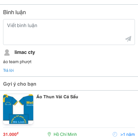
Bình luận
limac cty
áo team phượt
Trả lời
Gợi ý cho bạn
Áo Thun Vải Cá Sấu
₫
31.000
Hồ Chí Minh
>1 năm